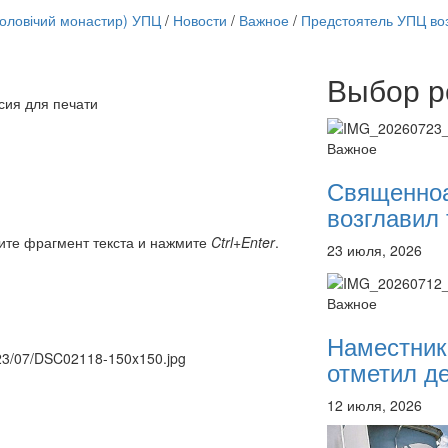
чоловічий монастир) УПЦ
/
Новости
/
Важное
/
Предстоятель УПЦ воз
Выбор р
Онлайн трансляции
сия для печати
12 сентября 2015
Назван
12 сентября 2015
Назван
Важное
12 сентября 2015
Назван
12 сентября 2015
Назван
Священно
12 сентября 2015
Назван
возглавил 
12 сентября 2015
Назван
12 сентября 2015
Назван
ите фрагмент текста и нажмите
Ctrl+Enter
.
23 июля, 2026
12 сентября 2015
Назван
Перейти к архиву
Важное
Наместник
2023/07/DSC02118-150x150.jpg
отметил де
12 июля, 2026