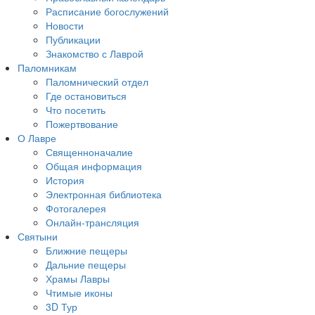
Расписание богослужений
Новости
Публикации
Знакомство с Лаврой
Паломникам
Паломнический отдел
Где остановиться
Что посетить
Пожертвование
О Лавре
Священноначалие
Общая информация
История
Электронная библиотека
Фотогалерея
Онлайн-трансляция
Святыни
Ближние пещеры
Дальние пещеры
Храмы Лавры
Чтимые иконы
3D Тур