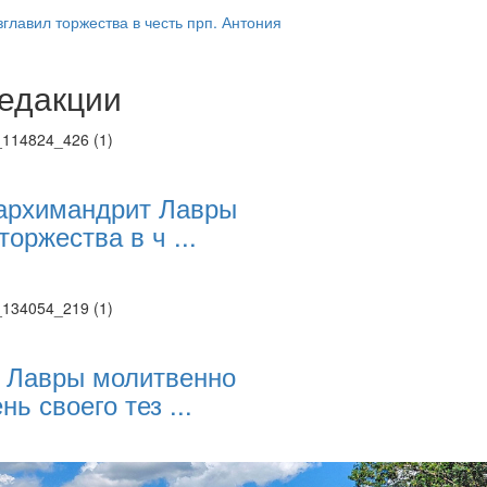
главил торжества в честь прп. Антония
едакции
Веб-камеры
ие трансляции
ие трансляции
ие трансляции
ие трансляции
архимандрит Лавры
ие трансляции
торжества в ч ...
ие трансляции
ие трансляции
ие трансляции
 Лавры молитвенно
нь своего тез ...