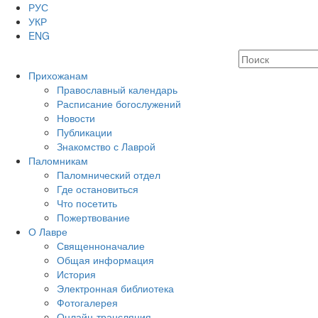
РУС
УКР
ENG
Прихожанам
Православный календарь
Расписание богослужений
Новости
Публикации
Знакомство с Лаврой
Паломникам
Паломнический отдел
Где остановиться
Что посетить
Пожертвование
О Лавре
Священноначалие
Общая информация
История
Электронная библиотека
Фотогалерея
Онлайн-трансляция