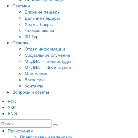
Святыни
Ближние пещеры
Дальние пещеры
Храмы Лавры
Чтимые иконы
3D Тур
Отделы
Отдел информации
Социальное служение
МЕДИА — Видеостудия
МЕДИА — Звукостудия
Мастерские
Вакансии
Контакты
Вопросы и ответы
РУС
УКР
ENG
Прихожанам
Православный календарь