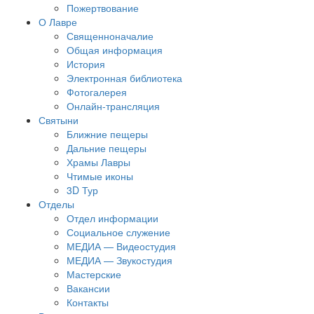
Пожертвование
О Лавре
Священноначалие
Общая информация
История
Электронная библиотека
Фотогалерея
Онлайн-трансляция
Святыни
Ближние пещеры
Дальние пещеры
Храмы Лавры
Чтимые иконы
3D Тур
Отделы
Отдел информации
Социальное служение
МЕДИА — Видеостудия
МЕДИА — Звукостудия
Мастерские
Вакансии
Контакты