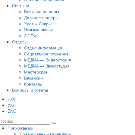
Святыни
Ближние пещеры
Дальние пещеры
Храмы Лавры
Чтимые иконы
3D Тур
Отделы
Отдел информации
Социальное служение
МЕДИА — Видеостудия
МЕДИА — Звукостудия
Мастерские
Вакансии
Контакты
Вопросы и ответы
РУС
УКР
ENG
Прихожанам
Православный календарь