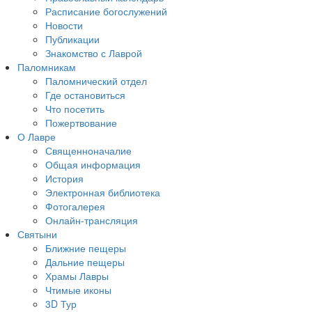
Расписание богослужений
Новости
Публикации
Знакомство с Лаврой
Паломникам
Паломнический отдел
Где остановиться
Что посетить
Пожертвование
О Лавре
Священноначалие
Общая информация
История
Электронная библиотека
Фотогалерея
Онлайн-трансляция
Святыни
Ближние пещеры
Дальние пещеры
Храмы Лавры
Чтимые иконы
3D Тур