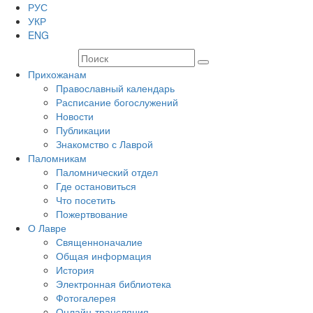
РУС
УКР
ENG
Прихожанам
Православный календарь
Расписание богослужений
Новости
Публикации
Знакомство с Лаврой
Паломникам
Паломнический отдел
Где остановиться
Что посетить
Пожертвование
О Лавре
Священноначалие
Общая информация
История
Электронная библиотека
Фотогалерея
Онлайн-трансляция