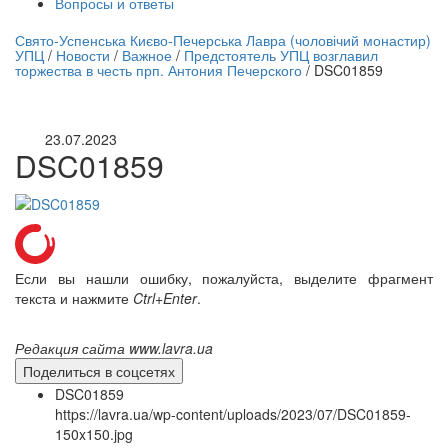
Вопросы и ответы
нлайн трансляция |
12 сентября
Свято-Успенська Києво-Печерська Лавра (чоловічий монастир)
УПЦ
/
Новости
/
Важное
/
Предстоятель УПЦ возглавил
Название трансляции
торжества в честь прп. Антония Печерского
/
DSC01859
23.07.2023
DSC01859
Если вы нашли ошибку, пожалуйста, выделите фрагмент
текста и нажмите
Ctrl+Enter
.
Редакция сайта www.lavra.ua
Поделиться в соцсетях
DSC01859
https://lavra.ua/wp-content/uploads/2023/07/DSC01859-
150x150.jpg