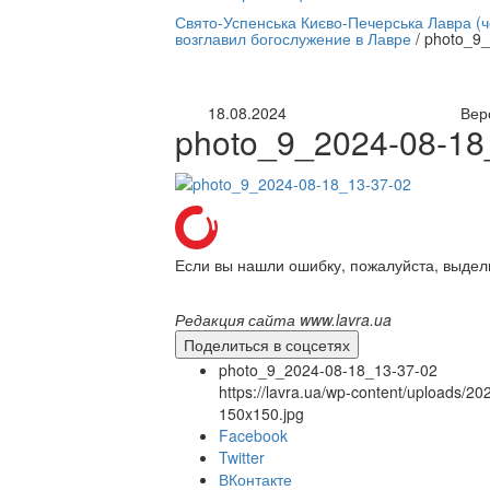
нлайн трансляция |
12 сентября
Свято-Успенська Києво-Печерська Лавра (
возглавил богослужение в Лавре
/
photo_9_
Название трансляции
18.08.2024
Вер
photo_9_2024-08-18
Если вы нашли ошибку, пожалуйста, выдел
Редакция сайта www.lavra.ua
Поделиться в соцсетях
photo_9_2024-08-18_13-37-02
https://lavra.ua/wp-content/uploads/
150x150.jpg
Facebook
Twitter
ВКонтакте