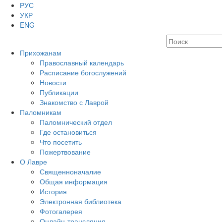
РУС
УКР
ENG
Прихожанам
Православный календарь
Расписание богослужений
Новости
Публикации
Знакомство с Лаврой
Паломникам
Паломнический отдел
Где остановиться
Что посетить
Пожертвование
О Лавре
Священноначалие
Общая информация
История
Электронная библиотека
Фотогалерея
Онлайн-трансляция