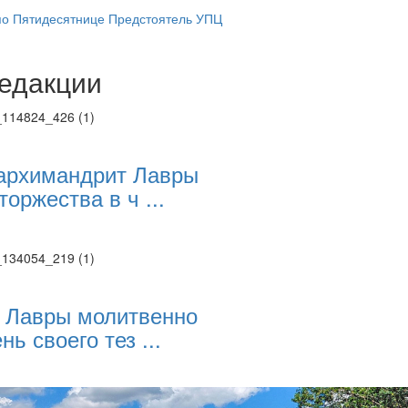
по Пятидесятнице Предстоятель УПЦ
едакции
Веб-камеры
ие трансляции
ие трансляции
ие трансляции
ие трансляции
архимандрит Лавры
ие трансляции
торжества в ч ...
ие трансляции
ие трансляции
ие трансляции
 Лавры молитвенно
нь своего тез ...