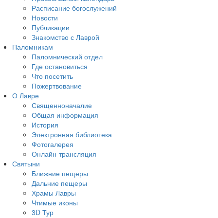
Расписание богослужений
Новости
Публикации
Знакомство с Лаврой
Паломникам
Паломнический отдел
Где остановиться
Что посетить
Пожертвование
О Лавре
Священноначалие
Общая информация
История
Электронная библиотека
Фотогалерея
Онлайн-трансляция
Святыни
Ближние пещеры
Дальние пещеры
Храмы Лавры
Чтимые иконы
3D Тур