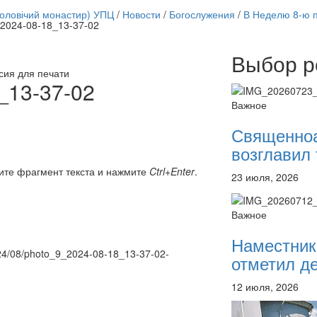
чоловічий монастир) УПЦ
/
Новости
/
Богослужения
/
В Неделю 8-ю 
2024-08-18_13-37-02
Выбор р
Онлайн трансляции
сия для печати
12 сентября 2015
Назван
_13-37-02
12 сентября 2015
Назван
Важное
12 сентября 2015
Назван
12 сентября 2015
Назван
Священно
12 сентября 2015
Назван
возглавил 
12 сентября 2015
Назван
12 сентября 2015
Назван
ите фрагмент текста и нажмите
Ctrl+Enter
.
23 июля, 2026
12 сентября 2015
Назван
Перейти к архиву
Важное
Наместник
2024/08/photo_9_2024-08-18_13-37-02-
отметил де
12 июля, 2026