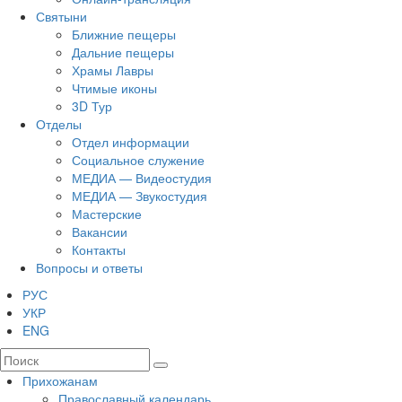
Святыни
Ближние пещеры
Дальние пещеры
Храмы Лавры
Чтимые иконы
3D Тур
Отделы
Отдел информации
Социальное служение
МЕДИА — Видеостудия
МЕДИА — Звукостудия
Мастерские
Вакансии
Контакты
Вопросы и ответы
РУС
УКР
ENG
Прихожанам
Православный календарь