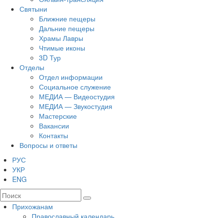
Святыни
Ближние пещеры
Дальние пещеры
Храмы Лавры
Чтимые иконы
3D Тур
Отделы
Отдел информации
Социальное служение
МЕДИА — Видеостудия
МЕДИА — Звукостудия
Мастерские
Вакансии
Контакты
Вопросы и ответы
РУС
УКР
ENG
Прихожанам
Православный календарь