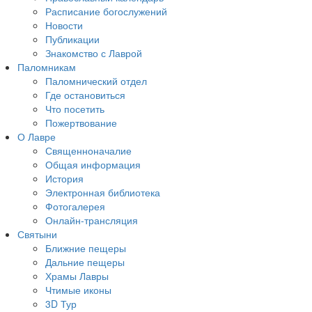
Расписание богослужений
Новости
Публикации
Знакомство с Лаврой
Паломникам
Паломнический отдел
Где остановиться
Что посетить
Пожертвование
О Лавре
Священноначалие
Общая информация
История
Электронная библиотека
Фотогалерея
Онлайн-трансляция
Святыни
Ближние пещеры
Дальние пещеры
Храмы Лавры
Чтимые иконы
3D Тур