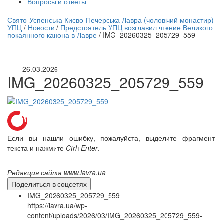
Вопросы и ответы
нлайн трансляция |
12 сентября
Свято-Успенська Києво-Печерська Лавра (чоловічий монастир)
УПЦ
/
Новости
/
Предстоятель УПЦ возглавил чтение Великого
Название трансляции
покаянного канона в Лавре
/
IMG_20260325_205729_559
26.03.2026
IMG_20260325_205729_559
Если вы нашли ошибку, пожалуйста, выделите фрагмент
текста и нажмите
Ctrl+Enter
.
Редакция сайта www.lavra.ua
Поделиться в соцсетях
IMG_20260325_205729_559
https://lavra.ua/wp-
content/uploads/2026/03/IMG_20260325_205729_559-