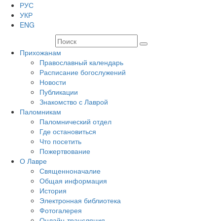
РУС
УКР
ENG
Прихожанам
Православный календарь
Расписание богослужений
Новости
Публикации
Знакомство с Лаврой
Паломникам
Паломнический отдел
Где остановиться
Что посетить
Пожертвование
О Лавре
Священноначалие
Общая информация
История
Электронная библиотека
Фотогалерея
Онлайн-трансляция