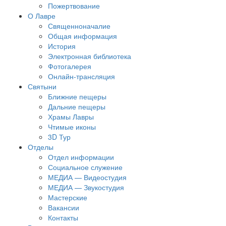
Пожертвование
О Лавре
Священноначалие
Общая информация
История
Электронная библиотека
Фотогалерея
Онлайн-трансляция
Святыни
Ближние пещеры
Дальние пещеры
Храмы Лавры
Чтимые иконы
3D Тур
Отделы
Отдел информации
Социальное служение
МЕДИА — Видеостудия
МЕДИА — Звукостудия
Мастерские
Вакансии
Контакты