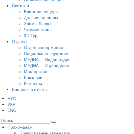
Святыни
Ближние пещеры
Дальние пещеры
Храмы Лавры
Чтимые иконы
3D Тур
Отделы
Отдел информации
Социальное служение
МЕДИА — Видеостудия
МЕДИА — Звукостудия
Мастерские
Вакансии
Контакты
Вопросы и ответы
РУС
УКР
ENG
Прихожанам
Православный календарь