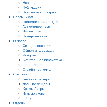
Новости
Публикации
Знакомство с Лаврой
Паломникам
Паломнический отдел
Где остановиться
Что посетить
Пожертвование
О Лавре
Священноначалие
Общая информация
История
Электронная библиотека
Фотогалерея
Онлайн-трансляция
Святыни
Ближние пещеры
Дальние пещеры
Храмы Лавры
Чтимые иконы
3D Тур
Отделы