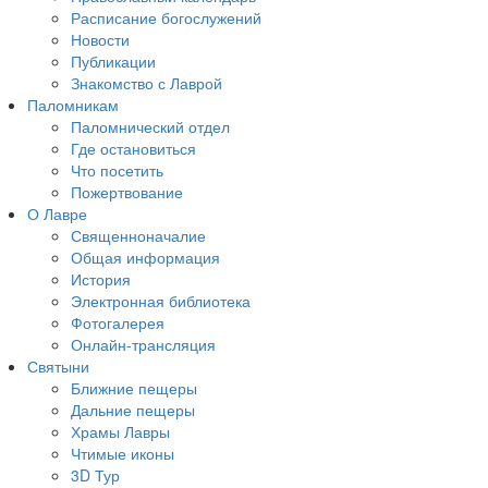
Расписание богослужений
Новости
Публикации
Знакомство с Лаврой
Паломникам
Паломнический отдел
Где остановиться
Что посетить
Пожертвование
О Лавре
Священноначалие
Общая информация
История
Электронная библиотека
Фотогалерея
Онлайн-трансляция
Святыни
Ближние пещеры
Дальние пещеры
Храмы Лавры
Чтимые иконы
3D Тур