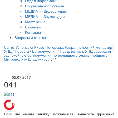
Отдел информации
Социальное служение
МЕДИА — Видеостудия
МЕДИА — Звукостудия
Мастерские
Вакансии
Контакты
Вопросы и ответы
нлайн трансляция |
12 сентября
Свято-Успенська Києво-Печерська Лавра (чоловічий монастир)
УПЦ
/
Новости
/
Богослужения
/
Предстоятель УПЦ совершил
Название трансляции
заупокойные богослужения по почившему Блаженнейшему
Митрополиту Владимиру
/
041
05.07.2017
041
Если вы нашли ошибку, пожалуйста, выделите фрагмент