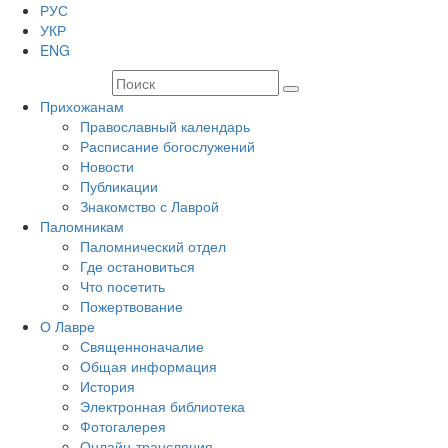
РУС
УКР
ENG
Прихожанам
Православный календарь
Расписание богослужений
Новости
Публикации
Знакомство с Лаврой
Паломникам
Паломнический отдел
Где остановиться
Что посетить
Пожертвование
О Лавре
Священноначалие
Общая информация
История
Электронная библиотека
Фотогалерея
Онлайн-трансляция