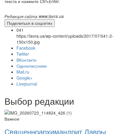
текста и нажмите
Ctrl+Enter
.
Редакция сайта www.lavra.ua
Поделиться в соцсетях
041
https://lavra.ua/wp-content/uploads/2017/07/041-2-
150x150.jpg
Facebook
Twitter
ВКонтакте
Одноклассники
Онлайн трансляции
Веб-камеры
Mail.ru
12 сентября 2015
Название трансляции
Google+
12 сентября 2015
Название трансляции
Livejournal
12 сентября 2015
Название трансляции
12 сентября 2015
Название трансляции
Выбор редакции
12 сентября 2015
Название трансляции
12 сентября 2015
Название трансляции
12 сентября 2015
Название трансляции
12 сентября 2015
Название трансляции
Важное
Перейти к архиву
Священноархимандрит Лавры