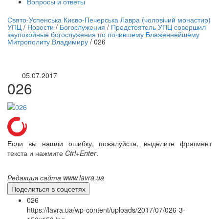
Вопросы и ответы
нлайн трансляция |
12 сентября
Свято-Успенська Києво-Печерська Лавра (чоловічий монастир)
УПЦ
/
Новости
/
Богослужения
/
Предстоятель УПЦ совершил
Название трансляции
заупокойные богослужения по почившему Блаженнейшему
Митрополиту Владимиру
/
026
05.07.2017
026
Если вы нашли ошибку, пожалуйста, выделите фрагмент
текста и нажмите
Ctrl+Enter
.
Редакция сайта www.lavra.ua
Поделиться в соцсетях
026
https://lavra.ua/wp-content/uploads/2017/07/026-3-