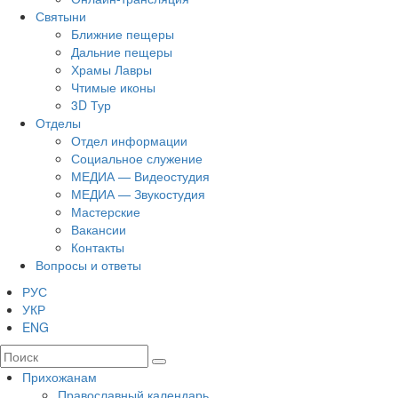
Святыни
Ближние пещеры
Дальние пещеры
Храмы Лавры
Чтимые иконы
3D Тур
Отделы
Отдел информации
Социальное служение
МЕДИА — Видеостудия
МЕДИА — Звукостудия
Мастерские
Вакансии
Контакты
Вопросы и ответы
РУС
УКР
ENG
Прихожанам
Православный календарь