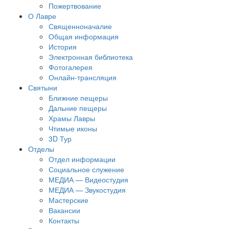
Пожертвование
О Лавре
Священноначалие
Общая информация
История
Электронная библиотека
Фотогалерея
Онлайн-трансляция
Святыни
Ближние пещеры
Дальние пещеры
Храмы Лавры
Чтимые иконы
3D Тур
Отделы
Отдел информации
Социальное служение
МЕДИА — Видеостудия
МЕДИА — Звукостудия
Мастерские
Вакансии
Контакты