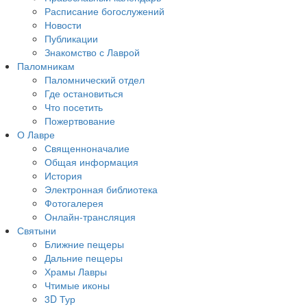
Расписание богослужений
Новости
Публикации
Знакомство с Лаврой
Паломникам
Паломнический отдел
Где остановиться
Что посетить
Пожертвование
О Лавре
Священноначалие
Общая информация
История
Электронная библиотека
Фотогалерея
Онлайн-трансляция
Святыни
Ближние пещеры
Дальние пещеры
Храмы Лавры
Чтимые иконы
3D Тур