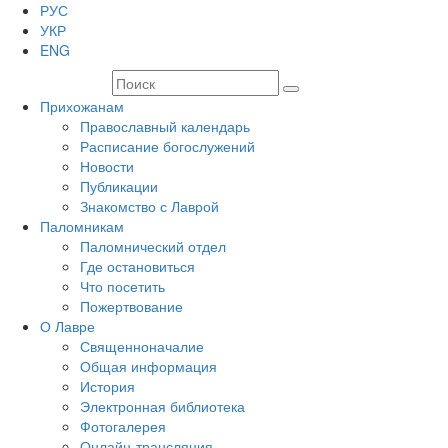
РУС
УКР
ENG
Прихожанам
Православный календарь
Расписание богослужений
Новости
Публикации
Знакомство с Лаврой
Паломникам
Паломнический отдел
Где остановиться
Что посетить
Пожертвование
О Лавре
Священноначалие
Общая информация
История
Электронная библиотека
Фотогалерея
Онлайн-трансляция