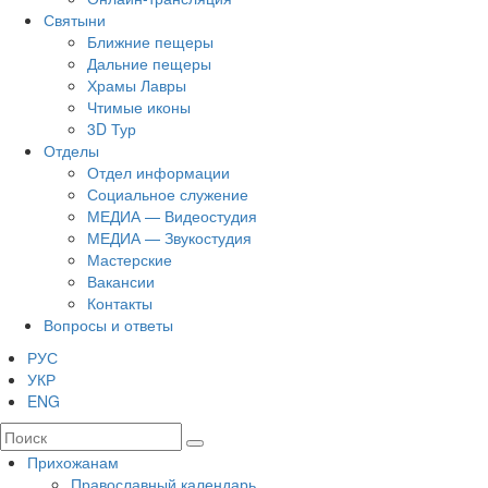
Святыни
Ближние пещеры
Дальние пещеры
Храмы Лавры
Чтимые иконы
3D Тур
Отделы
Отдел информации
Социальное служение
МЕДИА — Видеостудия
МЕДИА — Звукостудия
Мастерские
Вакансии
Контакты
Вопросы и ответы
РУС
УКР
ENG
Прихожанам
Православный календарь