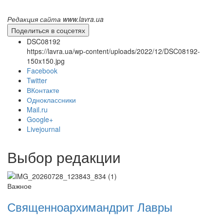
Редакция сайта www.lavra.ua
Поделиться в соцсетях
DSC08192
https://lavra.ua/wp-content/uploads/2022/12/DSC08192-
150x150.jpg
Facebook
Twitter
ВКонтакте
Одноклассники
Mail.ru
Онлайн трансляции
Веб-камеры
Google+
12 сентября 2015
Название трансляции
Livejournal
12 сентября 2015
Название трансляции
12 сентября 2015
Название трансляции
12 сентября 2015
Название трансляции
Выбор редакции
12 сентября 2015
Название трансляции
12 сентября 2015
Название трансляции
12 сентября 2015
Название трансляции
Важное
12 сентября 2015
Название трансляции
Священноархимандрит Лавры
Перейти к архиву