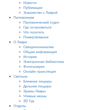
Новости
Публикации
Знакомство с Лаврой
Паломникам
Паломнический отдел
Где остановиться
Что посетить
Пожертвование
О Лавре
Священноначалие
Общая информация
История
Электронная библиотека
Фотогалерея
Онлайн-трансляция
Святыни
Ближние пещеры
Дальние пещеры
Храмы Лавры
Чтимые иконы
3D Тур
Отделы