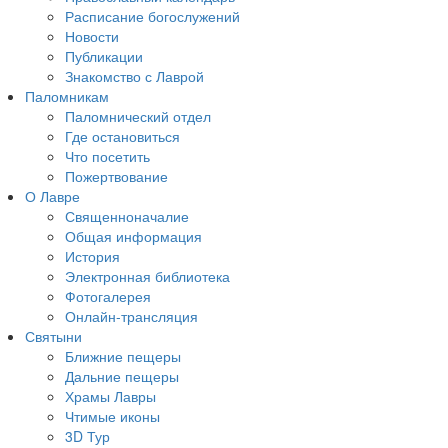
Расписание богослужений
Новости
Публикации
Знакомство с Лаврой
Паломникам
Паломнический отдел
Где остановиться
Что посетить
Пожертвование
О Лавре
Священноначалие
Общая информация
История
Электронная библиотека
Фотогалерея
Онлайн-трансляция
Святыни
Ближние пещеры
Дальние пещеры
Храмы Лавры
Чтимые иконы
3D Тур