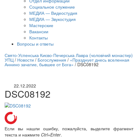
Отдел информации
Социальное служение
МЕДИА — Видеостудия
МЕДИА — Звукостудия
Мастерские
Вакансии
Контакты
Вопросы и ответы
нлайн трансляция |
12 сентября
Свято-Успенська Києво-Печерська Лавра (чоловічий монастир)
УПЦ
/
Новости
/
Богослужения
/
«Празднует днесь вселенная
Название трансляции
Аннино зачатие, бывшее от Бога»
/
DSC08192
22.12.2022
DSC08192
Если вы нашли ошибку, пожалуйста, выделите фрагмент
текста и нажмите
Ctrl+Enter
.