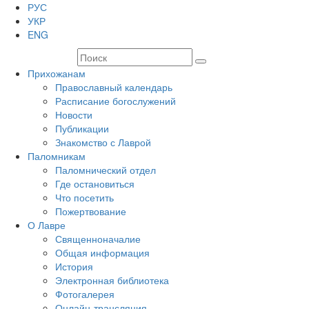
РУС
УКР
ENG
Прихожанам
Православный календарь
Расписание богослужений
Новости
Публикации
Знакомство с Лаврой
Паломникам
Паломнический отдел
Где остановиться
Что посетить
Пожертвование
О Лавре
Священноначалие
Общая информация
История
Электронная библиотека
Фотогалерея
Онлайн-трансляция