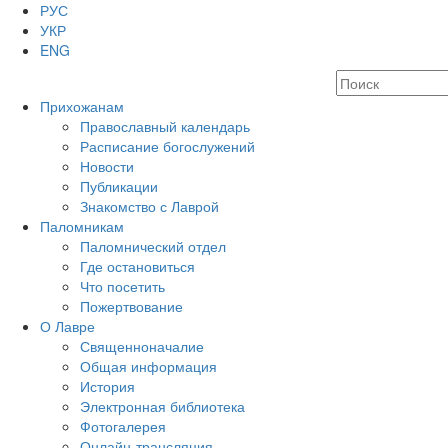
РУС
УКР
ENG
Прихожанам
Православный календарь
Расписание богослужений
Новости
Публикации
Знакомство с Лаврой
Паломникам
Паломнический отдел
Где остановиться
Что посетить
Пожертвование
О Лавре
Священноначалие
Общая информация
История
Электронная библиотека
Фотогалерея
Онлайн-трансляция