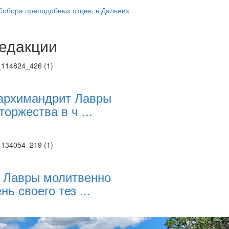
обора преподобных отцев, в Дальних
едакции
Веб-камеры
ие трансляции
ие трансляции
ие трансляции
ие трансляции
архимандрит Лавры
ие трансляции
торжества в ч ...
ие трансляции
ие трансляции
ие трансляции
 Лавры молитвенно
нь своего тез ...