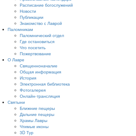
Расписание богослужений
Новости
Публикации
Знакомство с Лаврой
Паломникам
Паломнический отдел
Где остановиться
Что посетить
Пожертвование
О Лавре
Священноначалие
Общая информация
История
Электронная библиотека
Фотогалерея
Онлайн-трансляция
Святыни
Ближние пещеры
Дальние пещеры
Храмы Лавры
Чтимые иконы
3D Тур