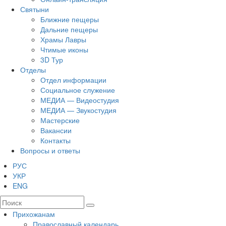
Святыни
Ближние пещеры
Дальние пещеры
Храмы Лавры
Чтимые иконы
3D Тур
Отделы
Отдел информации
Социальное служение
МЕДИА — Видеостудия
МЕДИА — Звукостудия
Мастерские
Вакансии
Контакты
Вопросы и ответы
РУС
УКР
ENG
Прихожанам
Православный календарь