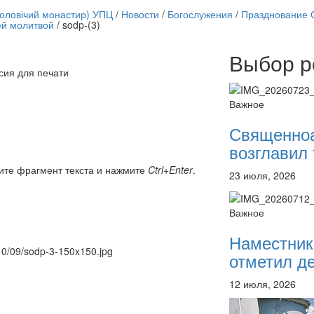
чоловічий монастир) УПЦ
/
Новости
/
Богослужения
/
Празднование С
й молитвой
/
sodp-(3)
Выбор р
Онлайн трансляции
сия для печати
12 сентября 2015
Назван
12 сентября 2015
Назван
Важное
12 сентября 2015
Назван
12 сентября 2015
Назван
Священно
12 сентября 2015
Назван
возглавил 
12 сентября 2015
Назван
12 сентября 2015
Назван
ите фрагмент текста и нажмите
Ctrl+Enter
.
23 июля, 2026
12 сентября 2015
Назван
Перейти к архиву
Важное
Наместник
010/09/sodp-3-150x150.jpg
отметил де
12 июля, 2026