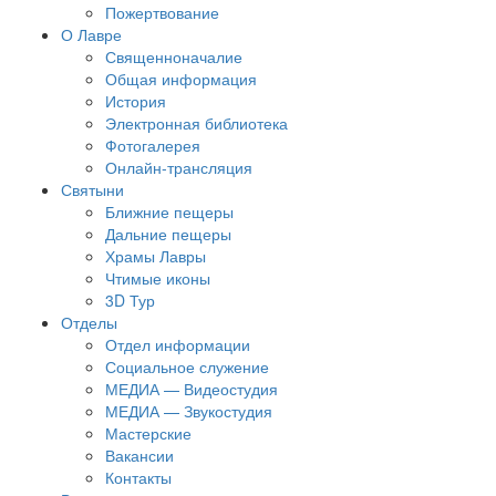
Пожертвование
О Лавре
Священноначалие
Общая информация
История
Электронная библиотека
Фотогалерея
Онлайн-трансляция
Святыни
Ближние пещеры
Дальние пещеры
Храмы Лавры
Чтимые иконы
3D Тур
Отделы
Отдел информации
Социальное служение
МЕДИА — Видеостудия
МЕДИА — Звукостудия
Мастерские
Вакансии
Контакты