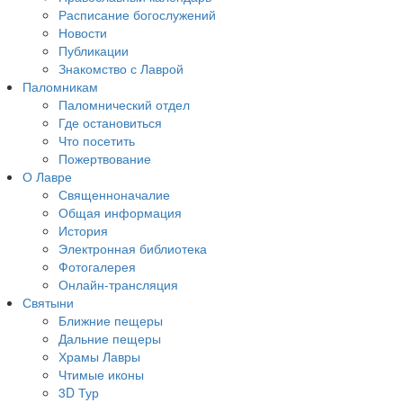
Расписание богослужений
Новости
Публикации
Знакомство с Лаврой
Паломникам
Паломнический отдел
Где остановиться
Что посетить
Пожертвование
О Лавре
Священноначалие
Общая информация
История
Электронная библиотека
Фотогалерея
Онлайн-трансляция
Святыни
Ближние пещеры
Дальние пещеры
Храмы Лавры
Чтимые иконы
3D Тур