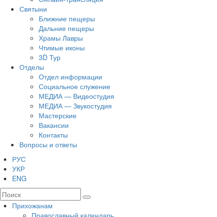
Святыни
Ближние пещеры
Дальние пещеры
Храмы Лавры
Чтимые иконы
3D Тур
Отделы
Отдел информации
Социальное служение
МЕДИА — Видеостудия
МЕДИА — Звукостудия
Мастерские
Вакансии
Контакты
Вопросы и ответы
РУС
УКР
ENG
Прихожанам
Православный календарь