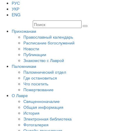
РУС
УКР
ENG
Прихожанам
Православный календарь
Расписание богослужений
Новости
Публикации
Знакомство с Лаврой
Паломникам
Паломнический отдел
Где остановиться
Что посетить
Пожертвование
О Лавре
Священноначалие
Общая информация
История
Электронная библиотека
Фотогалерея
Онлайн-трансляция