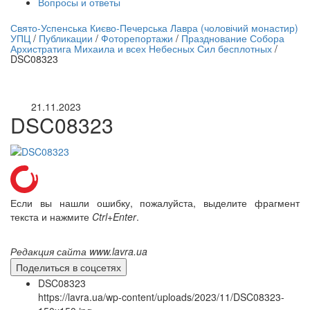
Вопросы и ответы
нлайн трансляция |
12 сентября
Свято-Успенська Києво-Печерська Лавра (чоловічий монастир)
УПЦ
/
Публикации
/
Фоторепортажи
/
Празднование Собора
Название трансляции
Архистратига Михаила и всех Небесных Сил бесплотных
/
DSC08323
21.11.2023
DSC08323
Если вы нашли ошибку, пожалуйста, выделите фрагмент
текста и нажмите
Ctrl+Enter
.
Редакция сайта www.lavra.ua
Поделиться в соцсетях
DSC08323
https://lavra.ua/wp-content/uploads/2023/11/DSC08323-