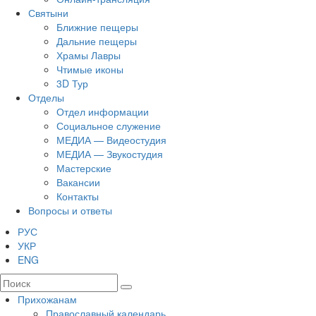
Святыни
Ближние пещеры
Дальние пещеры
Храмы Лавры
Чтимые иконы
3D Тур
Отделы
Отдел информации
Социальное служение
МЕДИА — Видеостудия
МЕДИА — Звукостудия
Мастерские
Вакансии
Контакты
Вопросы и ответы
РУС
УКР
ENG
Прихожанам
Православный календарь