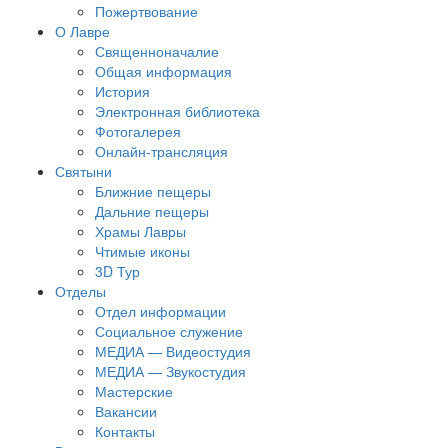
Пожертвование
О Лавре
Священноначалие
Общая информация
История
Электронная библиотека
Фотогалерея
Онлайн-трансляция
Святыни
Ближние пещеры
Дальние пещеры
Храмы Лавры
Чтимые иконы
3D Тур
Отделы
Отдел информации
Социальное служение
МЕДИА — Видеостудия
МЕДИА — Звукостудия
Мастерские
Вакансии
Контакты