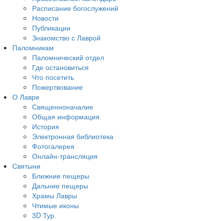
Расписание богослужений
Новости
Публикации
Знакомство с Лаврой
Паломникам
Паломнический отдел
Где остановиться
Что посетить
Пожертвование
О Лавре
Священноначалие
Общая информация
История
Электронная библиотека
Фотогалерея
Онлайн-трансляция
Святыни
Ближние пещеры
Дальние пещеры
Храмы Лавры
Чтимые иконы
3D Тур