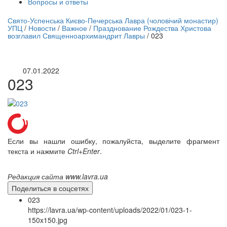
Вопросы и ответы
нлайн трансляция |
12 сентября
Свято-Успенська Києво-Печерська Лавра (чоловічий монастир)
УПЦ
/
Новости
/
Важное
/
Празднование Рождества Христова
Название трансляции
возглавил Священноархимандрит Лавры
/
023
07.01.2022
023
Если вы нашли ошибку, пожалуйста, выделите фрагмент
текста и нажмите
Ctrl+Enter
.
Редакция сайта www.lavra.ua
Поделиться в соцсетях
023
https://lavra.ua/wp-content/uploads/2022/01/023-1-
150x150.jpg