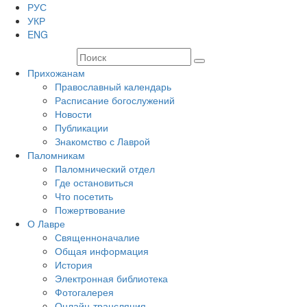
РУС
УКР
ENG
Прихожанам
Православный календарь
Расписание богослужений
Новости
Публикации
Знакомство с Лаврой
Паломникам
Паломнический отдел
Где остановиться
Что посетить
Пожертвование
О Лавре
Священноначалие
Общая информация
История
Электронная библиотека
Фотогалерея
Онлайн-трансляция