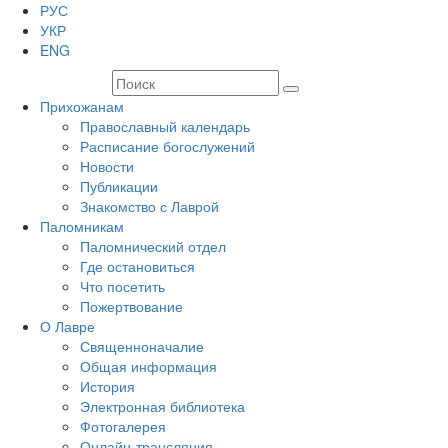
РУС
УКР
ENG
Прихожанам
Православный календарь
Расписание богослужений
Новости
Публикации
Знакомство с Лаврой
Паломникам
Паломнический отдел
Где остановиться
Что посетить
Пожертвование
О Лавре
Священноначалие
Общая информация
История
Электронная библиотека
Фотогалерея
Онлайн-трансляция