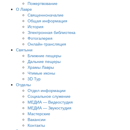
Пожертвование
О Лавре
Священноначалие
Общая информация
История
Электронная библиотека
Фотогалерея
Онлайн-трансляция
Святыни
Ближние пещеры
Дальние пещеры
Храмы Лавры
Чтимые иконы
3D Тур
Отделы
Отдел информации
Социальное служение
МЕДИА — Видеостудия
МЕДИА — Звукостудия
Мастерские
Вакансии
Контакты