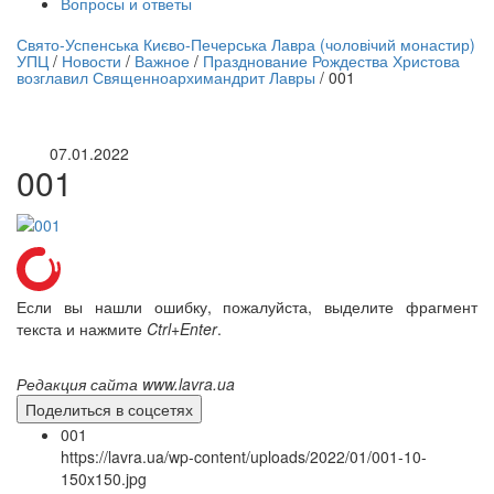
Вопросы и ответы
нлайн трансляция |
12 сентября
Свято-Успенська Києво-Печерська Лавра (чоловічий монастир)
УПЦ
/
Новости
/
Важное
/
Празднование Рождества Христова
Название трансляции
возглавил Священноархимандрит Лавры
/
001
07.01.2022
001
Если вы нашли ошибку, пожалуйста, выделите фрагмент
текста и нажмите
Ctrl+Enter
.
Редакция сайта www.lavra.ua
Поделиться в соцсетях
001
https://lavra.ua/wp-content/uploads/2022/01/001-10-
150x150.jpg