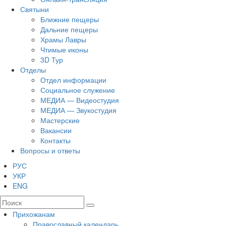
Святыни
Ближние пещеры
Дальние пещеры
Храмы Лавры
Чтимые иконы
3D Тур
Отделы
Отдел информации
Социальное служение
МЕДИА — Видеостудия
МЕДИА — Звукостудия
Мастерские
Вакансии
Контакты
Вопросы и ответы
РУС
УКР
ENG
Прихожанам
Православный календарь