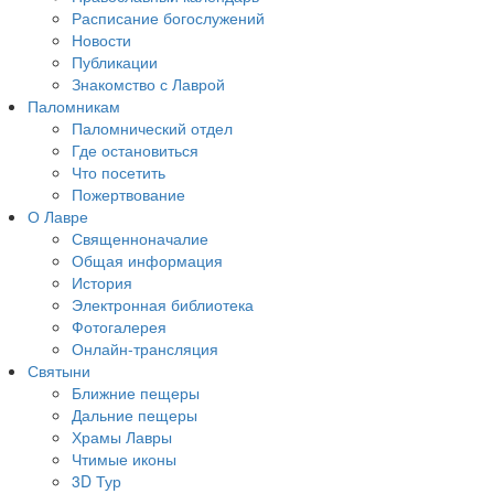
Расписание богослужений
Новости
Публикации
Знакомство с Лаврой
Паломникам
Паломнический отдел
Где остановиться
Что посетить
Пожертвование
О Лавре
Священноначалие
Общая информация
История
Электронная библиотека
Фотогалерея
Онлайн-трансляция
Святыни
Ближние пещеры
Дальние пещеры
Храмы Лавры
Чтимые иконы
3D Тур