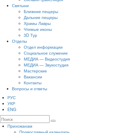
Святыни
Ближние пещеры
Дальние пещеры
Храмы Лавры
Чтимые иконы
3D Тур
Отделы
Отдел информации
Социальное служение
МЕДИА — Видеостудия
МЕДИА — Звукостудия
Мастерские
Вакансии
Контакты
Вопросы и ответы
РУС
УКР
ENG
Прихожанам
Православный календарь