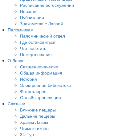
Расписание богослужений
Новости
Публикации
Знакомство с Лаврой
Паломникам
Паломнический отдел
Где остановиться
Что посетить
Пожертвование
О Лавре
Священноначалие
Общая информация
История
Электронная библиотека
Фотогалерея
Онлайн-трансляция
Святыни
Ближние пещеры
Дальние пещеры
Храмы Лавры
Чтимые иконы
3D Тур