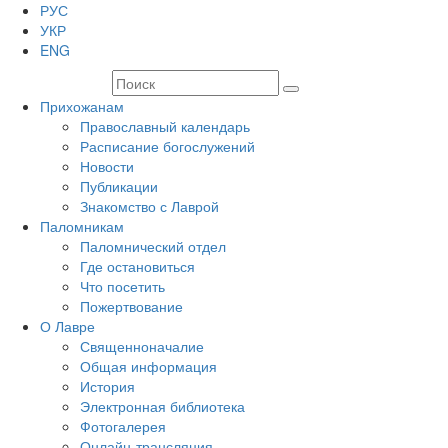
РУС
УКР
ENG
Прихожанам
Православный календарь
Расписание богослужений
Новости
Публикации
Знакомство с Лаврой
Паломникам
Паломнический отдел
Где остановиться
Что посетить
Пожертвование
О Лавре
Священноначалие
Общая информация
История
Электронная библиотека
Фотогалерея
Онлайн-трансляция