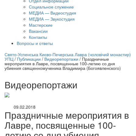
Отдел информации
Социальное служение
МЕДИА — Видеостудия
МЕДИА — Звукостудия
Мастерские
Вакансии
Контакты
Вопросы и ответы
нлайн трансляция |
12 сентября
Свято-Успенська Києво-Печерська Лавра (чоловічий монастир)
УПЦ
/
Публикации
/
Видеорепортажи
/
Праздничные
Название трансляции
мероприятия в Лавре, посвященные 100-летию со дня
убиения священномученика Владимира (Богоявленского)
Видеорепортажи
09.02.2018
Праздничные мероприятия в
Лавре, посвященные 100-
летию со дня убиения