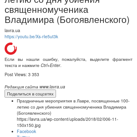
священномученика
Владимира (Богоявленского)
lavra.ua
https://youtu.be/Xs-rIe5ut3k
Если вы нашли ошибку, пожалуйста, выделите фрагмент
текста и нажмите
Ctrl+Enter
.
Онлайн трансляции
Веб-камеры
Post Views:
3 353
12 сентября 2015
Название трансляции
12 сентября 2015
Название трансляции
Редакция сайта www.lavra.ua
12 сентября 2015
Название трансляции
Поделиться в соцсетях
12 сентября 2015
Название трансляции
12 сентября 2015
Название трансляции
Праздничные мероприятия в Лавре, посвященные 100-
12 сентября 2015
Название трансляции
летию со дня убиения священномученика Владимира
12 сентября 2015
Название трансляции
(Богоявленского)
12 сентября 2015
Название трансляции
https://lavra.ua/wp-content/uploads/2018/02/006-11-
150x150.jpg
Перейти к архиву
Facebook