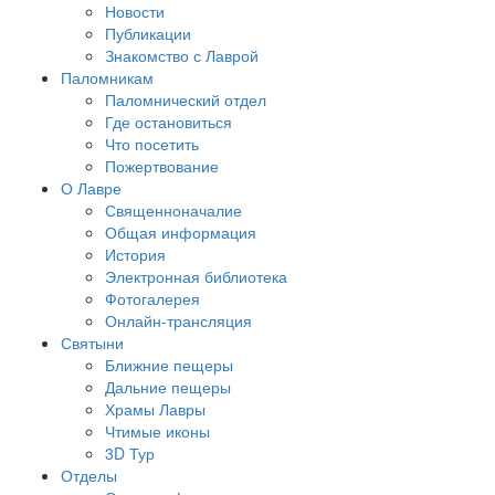
Новости
Публикации
Знакомство с Лаврой
Паломникам
Паломнический отдел
Где остановиться
Что посетить
Пожертвование
О Лавре
Священноначалие
Общая информация
История
Электронная библиотека
Фотогалерея
Онлайн-трансляция
Святыни
Ближние пещеры
Дальние пещеры
Храмы Лавры
Чтимые иконы
3D Тур
Отделы