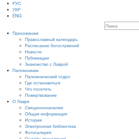
РУС
УКР
ENG
Прихожанам
Православный календарь
Расписание богослужений
Новости
Публикации
Знакомство с Лаврой
Паломникам
Паломнический отдел
Где остановиться
Что посетить
Пожертвование
О Лавре
Священноначалие
Общая информация
История
Электронная библиотека
Фотогалерея
Онлайн-трансляция