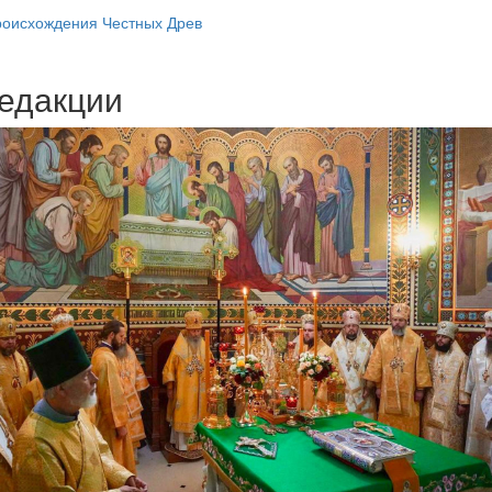
роисхождения Честных Древ
едакции
Веб-камеры
ие трансляции
ие трансляции
ие трансляции
ие трансляции
ие трансляции
ие трансляции
ие трансляции
ие трансляции