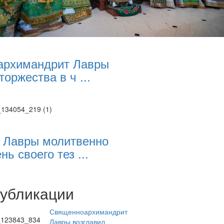
архимандрит Лавры
торжества в ч ...
 Лавры молитвенно
нь своего тез ...
публикации
Священноархимандрит
Лавры возглавил