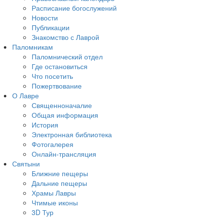
Расписание богослужений
Новости
Публикации
Знакомство с Лаврой
Паломникам
Паломнический отдел
Где остановиться
Что посетить
Пожертвование
О Лавре
Священноначалие
Общая информация
История
Электронная библиотека
Фотогалерея
Онлайн-трансляция
Святыни
Ближние пещеры
Дальние пещеры
Храмы Лавры
Чтимые иконы
3D Тур