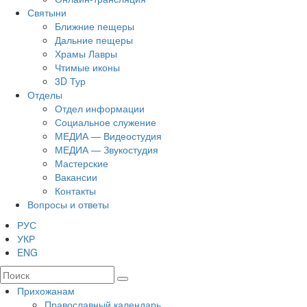
Святыни
Ближние пещеры
Дальние пещеры
Храмы Лавры
Чтимые иконы
3D Тур
Отделы
Отдел информации
Социальное служение
МЕДИА — Видеостудия
МЕДИА — Звукостудия
Мастерские
Вакансии
Контакты
Вопросы и ответы
РУС
УКР
ENG
Прихожанам
Православный календарь