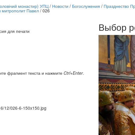
чоловічий монастир) УПЦ
/
Новости
/
Богослужения
/
Празднество П
л митрополит Павел
/
026
Выбор р
Онлайн трансляции
сия для печати
12 сентября 2015
Назван
12 сентября 2015
Назван
12 сентября 2015
Назван
12 сентября 2015
Назван
12 сентября 2015
Назван
12 сентября 2015
Назван
12 сентября 2015
Назван
ите фрагмент текста и нажмите
Ctrl+Enter
.
12 сентября 2015
Назван
Перейти к архиву
016/12/026-6-150x150.jpg