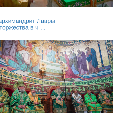
архимандрит Лавры
торжества в ч ...