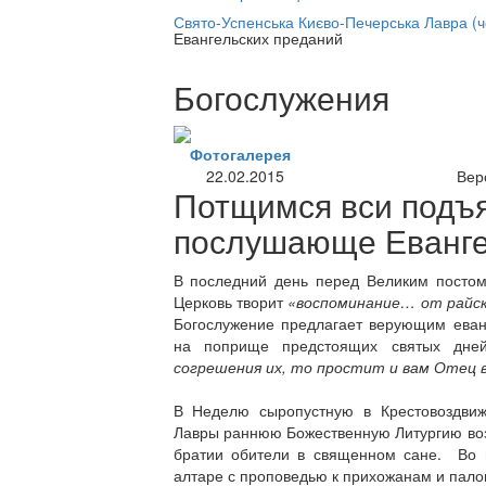
нлайн трансляция |
12 сентября
Свято-Успенська Києво-Печерська Лавра (
Евангельских преданий
Название трансляции
Богослужения
Фотогалерея
22.02.2015
Вер
Потщимся вси подъя
послушающе Еванге
В последний день перед Великим посто
Церковь творит
«воспоминание… от райск
Богослужение предлагает верующим еван
на поприще предстоящих святых дн
согрешения их, то простит и вам Отец 
В Неделю сыропустную в Крестовоздвиж
Лавры раннюю Божественную Литургию во
братии обители в священном сане. Во
алтаре с проповедью к прихожанам и пал