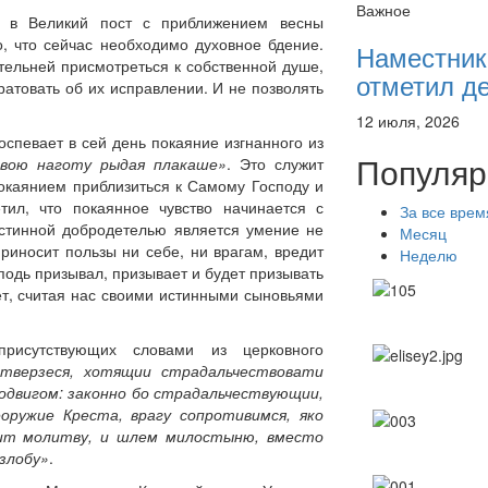
Важное
е в Великий пост с приближением весны
о, что сейчас необходимо духовное бдение.
Наместник
тельней присмотреться к собственной душе,
отметил де
 ратовать об их исправлении. И не позволять
12 июля, 2026
оспевает в сей день покаяние изгнанного из
Популяр
свою наготу рыдая плакаше»
. Это служит
окаянием приблизиться к Самому Господу и
тил, что покаянное чувство начинается с
За все врем
истинной добродетелью является умение не
Месяц
приносит пользы ни себе, ни врагам, вредит
Неделю
подь призывал, призывает и будет призывать
ет, считая нас своими истинными сыновьями
присутствующих словами из церковного
тверзеся, хотящии страдальчествовати
одвигом: законно бо страдальчествующии,
оружие Креста, врагу сопротивимся, яко
щит молитву, и шлем милостыню, вместо
злобу»
.