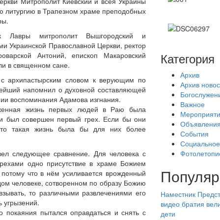
еркви Митрополит Киевский и всея Украины
 литургию в Трапезном храме преподобных
ры.
ик Лавры митрополит Вышгородский и
и Украинской Православной Церкви, ректор
Категория
оварской Антоний, епископ Макаровский
ели в священном сане.
Архив
 с архипастырским словом к верующим по
Архив новос
ннейший напомнил о духовной составляющей
Богослужен
нии воспоминания Адамова изгнания.
Важное
аженная жизнь первых людей в Раю была
Мероприят
ми был совершен первый грех. Если бы они
Объявлени
 то такая жизнь была бы для них более
События
Социальное
Фотолетопи
вел следующее сравнение. Для человека с
грехами одно присутствие в храме Божием
Популяр
 потому что в нём усиливается врожденный
ждом человеке, сотворенном по образу Божию
 взывать, то различными развлечениями его
Наместник
Предст
ь угрызений.
видео
братия
вел
о покаяния пытался оправдаться и снять с
дети