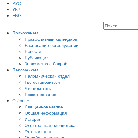
РУС
УКР
ENG
Прихожанам
Православный календарь
Расписание богослужений
Новости
Публикации
Знакомство с Лаврой
Паломникам
Паломнический отдел
Где остановиться
Что посетить
Пожертвование
О Лавре
Священноначалие
Общая информация
История
Электронная библиотека
Фотогалерея
Онлайн-трансляция