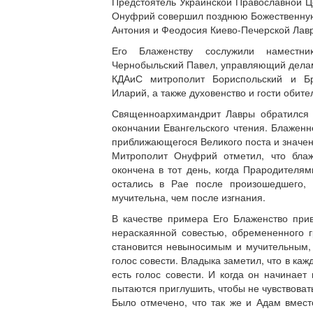
Предстоятель Украинской Православной Ц
Онуфрий совершил позднюю Божественную
Антония и Феодосия Киево-Печерской Лав
Его Блаженству сослужили наместн
Чернобыльский Павел, управляющий делам
КДАиС митрополит Бориспольский и Бр
Иларий, а также духовенство и гости обит
Священноархимандрит Лавры обратился
окончании Евангельского чтения. Блаже
приближающегося Великого поста и значе
Митрополит Онуфрий отметил, что бл
окончена в тот день, когда Прародителя
остались в Рае после произошедшего,
мучительна, чем после изгнания.
В качестве примера Его Блаженство при
нераскаянной совестью, обремененного 
становится невыносимым и мучительным,
голос совести. Владыка заметил, что в ка
есть голос совести. И когда он начинает
пытаются приглушить, чтобы не чувствоват
Было отмечено, что так же и Адам вмест