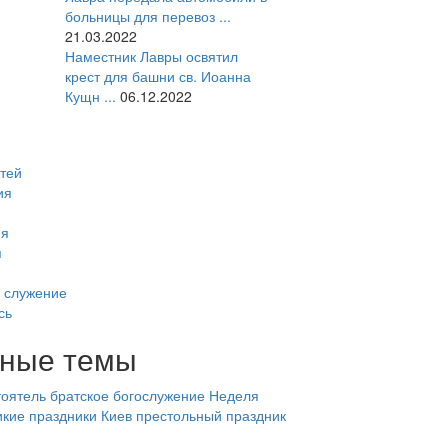
больницы для перевоз ...
21.03.2022
Наместник Лавры освятил
крест для башни св. Иоанна
Кущн ...
06.12.2022
тей
ия
ия
я
 служение
сь
ные темы
оятель
братское богослужение
Неделя
икие праздники
Киев
престольный праздник