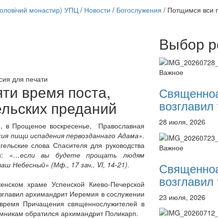
чоловічий монастир) УПЦ
/
Новости
/
Богослужения
/
Потщимся вси 
Выбор р
Онлайн трансляции
12 сентября 2015
Назван
12 сентября 2015
Назван
Важное
12 сентября 2015
Назван
сия для печати
12 сентября 2015
Назван
ти время поста,
Священно
12 сентября 2015
Назван
возглавил 
льских преданий
12 сентября 2015
Назван
12 сентября 2015
Назван
28 июля, 2026
12 сентября 2015
Назван
м, в Прощеное воскресенье, Православная
ия пищи испадения первозданнаго Адама»
.
Перейти к архиву
гельские слова Спасителя для руководства
Важное
ей:
«…если вы будете прощать людям
Священно
ваш Небесный»
(Мф., 17 зач., VI, 14-21).
возглавил 
енском храме Успенской Киево-Печерской
зглавил архимандрит Иеремия в сослужении
23 июля, 2026
 время Причащения священнослужителей в
омникам обратился архимандрит Поликарп.