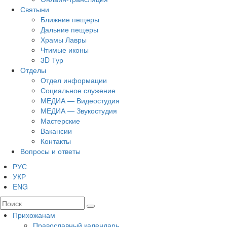
Святыни
Ближние пещеры
Дальние пещеры
Храмы Лавры
Чтимые иконы
3D Тур
Отделы
Отдел информации
Социальное служение
МЕДИА — Видеостудия
МЕДИА — Звукостудия
Мастерские
Вакансии
Контакты
Вопросы и ответы
РУС
УКР
ENG
Прихожанам
Православный календарь