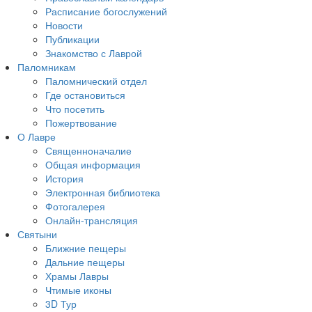
Расписание богослужений
Новости
Публикации
Знакомство с Лаврой
Паломникам
Паломнический отдел
Где остановиться
Что посетить
Пожертвование
О Лавре
Священноначалие
Общая информация
История
Электронная библиотека
Фотогалерея
Онлайн-трансляция
Святыни
Ближние пещеры
Дальние пещеры
Храмы Лавры
Чтимые иконы
3D Тур