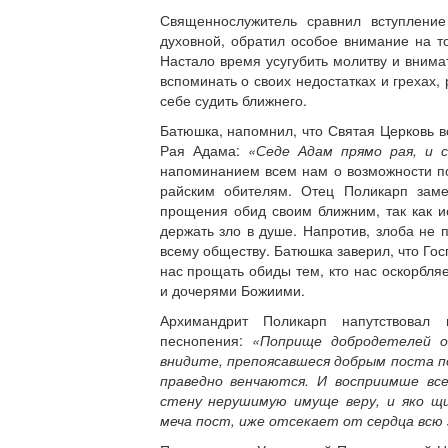
Священнослужитель сравнил вступлени
духовной, обратил особое внимание на т
Настало время усугубить молитву и внима
вспоминать о своих недостатках и грехах,
себе судить ближнего.
Батюшка, напомнил, что Святая Церковь в
Рая Адама:
«Седе Адам прямо рая, и 
напоминанием всем нам о возможности п
райским обителям. Отец Поликарп заме
прощения обид своим ближним, так как 
держать зло в душе. Напротив, злоба не 
всему обществу. Батюшка заверил, что Гос
нас прощать обиды тем, кто нас оскорбля
и дочерями Божиими.
Архимандрит Поликарп напутствовал 
песнопения:
«Поприще добродетелей о
внидите, препоясавшеся добрым поста п
праведно венчаются. И восприимше все
стену нерушимую имуще веру, и яко 
меча пост, иже отсекает от сердца всю 