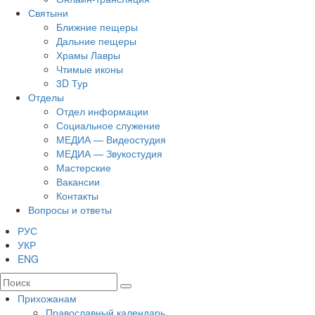
Святыни
Ближние пещеры
Дальние пещеры
Храмы Лавры
Чтимые иконы
3D Тур
Отделы
Отдел информации
Социальное служение
МЕДИА — Видеостудия
МЕДИА — Звукостудия
Мастерские
Вакансии
Контакты
Вопросы и ответы
РУС
УКР
ENG
Прихожанам
Православный календарь