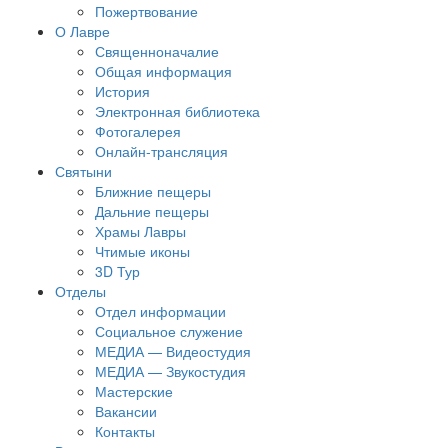
Пожертвование
О Лавре
Священноначалие
Общая информация
История
Электронная библиотека
Фотогалерея
Онлайн-трансляция
Святыни
Ближние пещеры
Дальние пещеры
Храмы Лавры
Чтимые иконы
3D Тур
Отделы
Отдел информации
Социальное служение
МЕДИА — Видеостудия
МЕДИА — Звукостудия
Мастерские
Вакансии
Контакты