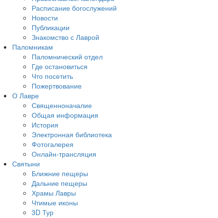
Расписание богослужений
Новости
Публикации
Знакомство с Лаврой
Паломникам
Паломнический отдел
Где остановиться
Что посетить
Пожертвование
О Лавре
Священноначалие
Общая информация
История
Электронная библиотека
Фотогалерея
Онлайн-трансляция
Святыни
Ближние пещеры
Дальние пещеры
Храмы Лавры
Чтимые иконы
3D Тур