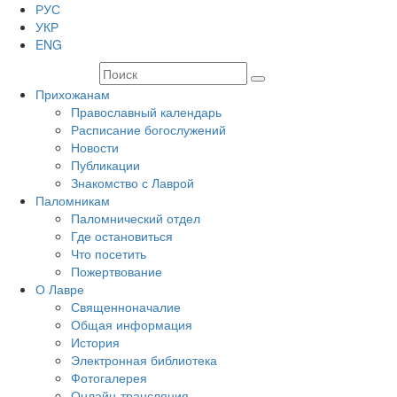
РУС
УКР
ENG
Прихожанам
Православный календарь
Расписание богослужений
Новости
Публикации
Знакомство с Лаврой
Паломникам
Паломнический отдел
Где остановиться
Что посетить
Пожертвование
О Лавре
Священноначалие
Общая информация
История
Электронная библиотека
Фотогалерея
Онлайн-трансляция