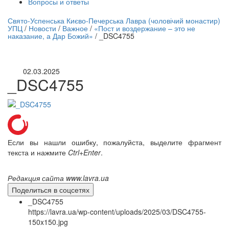
Вопросы и ответы
нлайн трансляция |
12 сентября
Свято-Успенська Києво-Печерська Лавра (чоловічий монастир)
УПЦ
/
Новости
/
Важное
/
«Пост и воздержание – это не
Название трансляции
наказание, а Дар Божий»
/
_DSC4755
02.03.2025
_DSC4755
Если вы нашли ошибку, пожалуйста, выделите фрагмент
текста и нажмите
Ctrl+Enter
.
Редакция сайта www.lavra.ua
Поделиться в соцсетях
_DSC4755
https://lavra.ua/wp-content/uploads/2025/03/DSC4755-
150x150.jpg