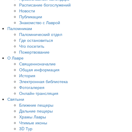
Расписание богослужений
Новости
Публикации
Знакомство с Лаврой
Паломникам
Паломнический отдел
Где остановиться
Что посетить
Пожертвование
О Лавре
Священноначалие
Общая информация
История
Электронная библиотека
Фотогалерея
Онлайн-трансляция
Святыни
Ближние пещеры
Дальние пещеры
Храмы Лавры
Чтимые иконы
3D Тур