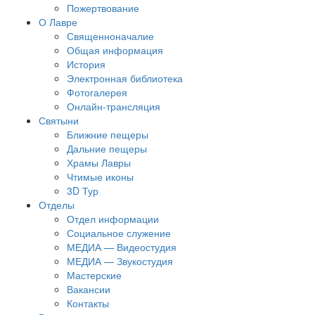
Пожертвование
О Лавре
Священноначалие
Общая информация
История
Электронная библиотека
Фотогалерея
Онлайн-трансляция
Святыни
Ближние пещеры
Дальние пещеры
Храмы Лавры
Чтимые иконы
3D Тур
Отделы
Отдел информации
Социальное служение
МЕДИА — Видеостудия
МЕДИА — Звукостудия
Мастерские
Вакансии
Контакты