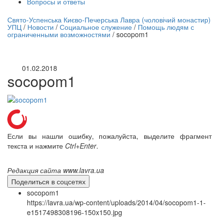
Вопросы и ответы
нлайн трансляция |
12 сентября
Свято-Успенська Києво-Печерська Лавра (чоловічий монастир)
УПЦ
/
Новости
/
Социальное служение
/
Помощь людям с
Название трансляции
ограниченными возможностями
/
socopom1
01.02.2018
socopom1
Если вы нашли ошибку, пожалуйста, выделите фрагмент
текста и нажмите
Ctrl+Enter
.
Редакция сайта www.lavra.ua
Поделиться в соцсетях
socopom1
https://lavra.ua/wp-content/uploads/2014/04/socopom1-1-
e1517498308196-150x150.jpg