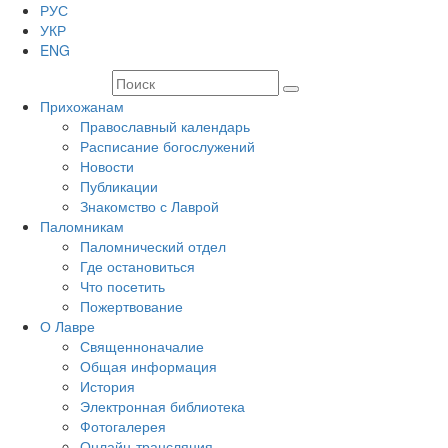
РУС
УКР
ENG
Прихожанам
Православный календарь
Расписание богослужений
Новости
Публикации
Знакомство с Лаврой
Паломникам
Паломнический отдел
Где остановиться
Что посетить
Пожертвование
О Лавре
Священноначалие
Общая информация
История
Электронная библиотека
Фотогалерея
Онлайн-трансляция