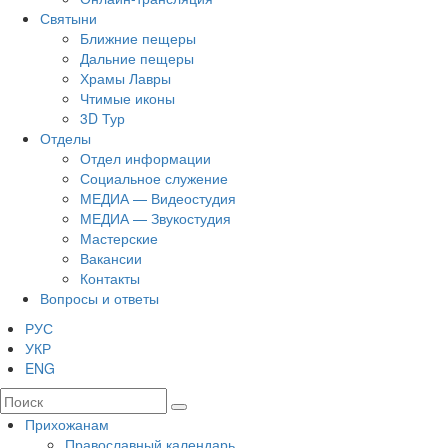
Святыни
Ближние пещеры
Дальние пещеры
Храмы Лавры
Чтимые иконы
3D Тур
Отделы
Отдел информации
Социальное служение
МЕДИА — Видеостудия
МЕДИА — Звукостудия
Мастерские
Вакансии
Контакты
Вопросы и ответы
РУС
УКР
ENG
Прихожанам
Православный календарь