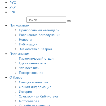
РУС
УКР
ENG
Прихожанам
Православный календарь
Расписание богослужений
Новости
Публикации
Знакомство с Лаврой
Паломникам
Паломнический отдел
Где остановиться
Что посетить
Пожертвование
О Лавре
Священноначалие
Общая информация
История
Электронная библиотека
Фотогалерея
Онлайн-трансляция