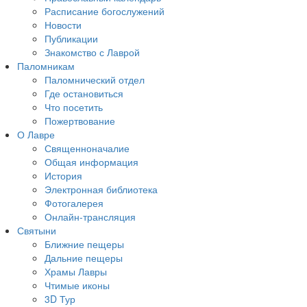
Расписание богослужений
Новости
Публикации
Знакомство с Лаврой
Паломникам
Паломнический отдел
Где остановиться
Что посетить
Пожертвование
О Лавре
Священноначалие
Общая информация
История
Электронная библиотека
Фотогалерея
Онлайн-трансляция
Святыни
Ближние пещеры
Дальние пещеры
Храмы Лавры
Чтимые иконы
3D Тур