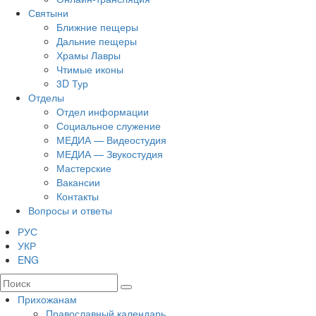
Святыни
Ближние пещеры
Дальние пещеры
Храмы Лавры
Чтимые иконы
3D Тур
Отделы
Отдел информации
Социальное служение
МЕДИА — Видеостудия
МЕДИА — Звукостудия
Мастерские
Вакансии
Контакты
Вопросы и ответы
РУС
УКР
ENG
Прихожанам
Православный календарь