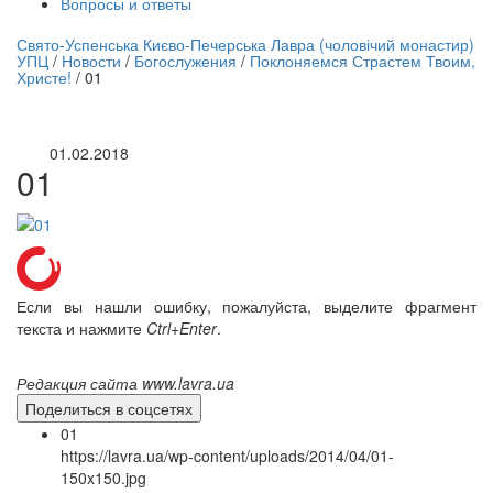
Вопросы и ответы
нлайн трансляция |
12 сентября
Свято-Успенська Києво-Печерська Лавра (чоловічий монастир)
УПЦ
/
Новости
/
Богослужения
/
Поклоняемся Страстем Твоим,
Название трансляции
Христе!
/
01
01.02.2018
01
Если вы нашли ошибку, пожалуйста, выделите фрагмент
текста и нажмите
Ctrl+Enter
.
Редакция сайта www.lavra.ua
Поделиться в соцсетях
01
https://lavra.ua/wp-content/uploads/2014/04/01-
150x150.jpg