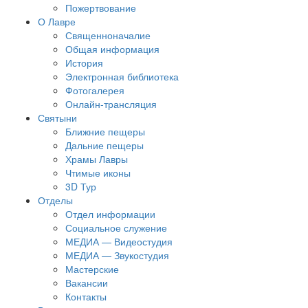
Пожертвование
О Лавре
Священноначалие
Общая информация
История
Электронная библиотека
Фотогалерея
Онлайн-трансляция
Святыни
Ближние пещеры
Дальние пещеры
Храмы Лавры
Чтимые иконы
3D Тур
Отделы
Отдел информации
Социальное служение
МЕДИА — Видеостудия
МЕДИА — Звукостудия
Мастерские
Вакансии
Контакты