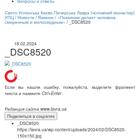
Вопросы и ответы
нлайн трансляция |
12 сентября
Свято-Успенська Києво-Печерська Лавра (чоловічий монастир)
УПЦ
/
Новости
/
Важное
/
«Покаяние делает человека
Название трансляции
смиренным и милосердным»
/
_DSC8520
18.02.2024
_DSC8520
Если вы нашли ошибку, пожалуйста, выделите фрагмент
текста и нажмите
Ctrl+Enter
.
Редакция сайта www.lavra.ua
Поделиться в соцсетях
_DSC8520
https://lavra.ua/wp-content/uploads/2024/02/DSC8520-
150x150.jpg