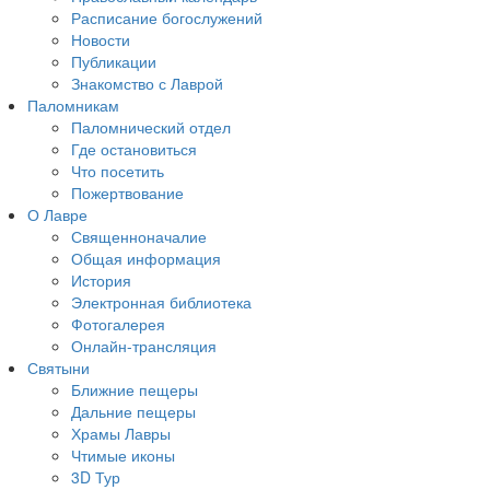
Расписание богослужений
Новости
Публикации
Знакомство с Лаврой
Паломникам
Паломнический отдел
Где остановиться
Что посетить
Пожертвование
О Лавре
Священноначалие
Общая информация
История
Электронная библиотека
Фотогалерея
Онлайн-трансляция
Святыни
Ближние пещеры
Дальние пещеры
Храмы Лавры
Чтимые иконы
3D Тур