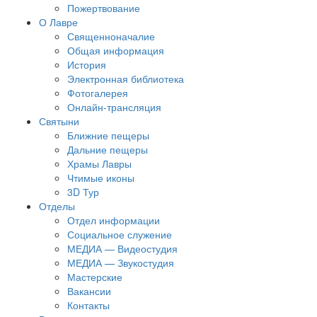
Пожертвование
О Лавре
Священноначалие
Общая информация
История
Электронная библиотека
Фотогалерея
Онлайн-трансляция
Святыни
Ближние пещеры
Дальние пещеры
Храмы Лавры
Чтимые иконы
3D Тур
Отделы
Отдел информации
Социальное служение
МЕДИА — Видеостудия
МЕДИА — Звукостудия
Мастерские
Вакансии
Контакты