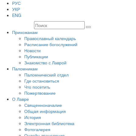
РУС
УКР
ENG
Прихожанам
Православный календарь
Расписание богослужений
Новости
Публикации
Знакомство с Лаврой
Паломникам
Паломнический отдел
Где остановиться
Что посетить
Пожертвование
О Лавре
Священноначалие
Общая информация
История
Электронная библиотека
Фотогалерея
Онлайн-трансляция