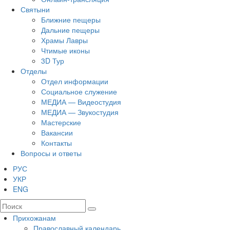
Святыни
Ближние пещеры
Дальние пещеры
Храмы Лавры
Чтимые иконы
3D Тур
Отделы
Отдел информации
Социальное служение
МЕДИА — Видеостудия
МЕДИА — Звукостудия
Мастерские
Вакансии
Контакты
Вопросы и ответы
РУС
УКР
ENG
Прихожанам
Православный календарь