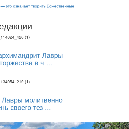
 — это означает творить Божественные
едакции
Веб-камеры
ие трансляции
ие трансляции
ие трансляции
ие трансляции
архимандрит Лавры
ие трансляции
торжества в ч ...
ие трансляции
ие трансляции
ие трансляции
 Лавры молитвенно
нь своего тез ...