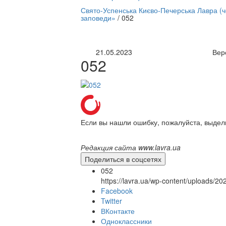
нлайн трансляция |
12 сентября
Свято-Успенська Києво-Печерська Лавра (
заповеди»
/
052
Название трансляции
21.05.2023
Вер
052
Если вы нашли ошибку, пожалуйста, выдел
Редакция сайта www.lavra.ua
Поделиться в соцсетях
052
https://lavra.ua/wp-content/uploads/2
Facebook
Twitter
ВКонтакте
Одноклассники