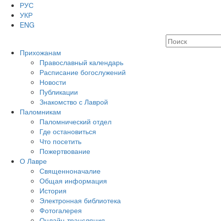
РУС
УКР
ENG
Прихожанам
Православный календарь
Расписание богослужений
Новости
Публикации
Знакомство с Лаврой
Паломникам
Паломнический отдел
Где остановиться
Что посетить
Пожертвование
О Лавре
Священноначалие
Общая информация
История
Электронная библиотека
Фотогалерея
Онлайн-трансляция