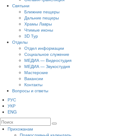
Святыни
Ближние пещеры
Дальние пещеры
Храмы Лавры
Чтимые иконы
3D Тур
Отделы
Отдел информации
Социальное служение
МЕДИА — Видеостудия
МЕДИА — Звукостудия
Мастерские
Вакансии
Контакты
Вопросы и ответы
РУС
УКР
ENG
Прихожанам
Православный календарь