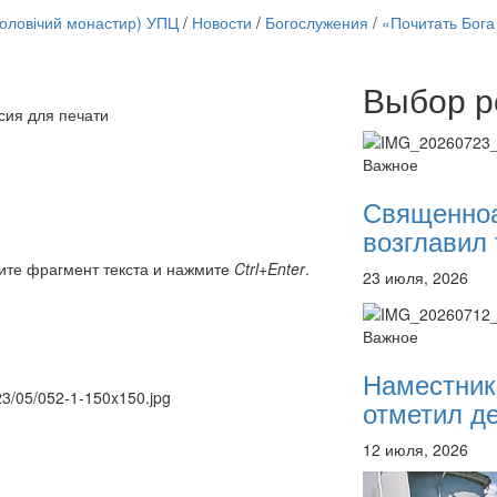
чоловічий монастир) УПЦ
/
Новости
/
Богослужения
/
«Почитать Бога
Выбор р
Онлайн трансляции
сия для печати
12 сентября 2015
Назван
12 сентября 2015
Назван
Важное
12 сентября 2015
Назван
12 сентября 2015
Назван
Священно
12 сентября 2015
Назван
возглавил 
12 сентября 2015
Назван
12 сентября 2015
Назван
ите фрагмент текста и нажмите
Ctrl+Enter
.
23 июля, 2026
12 сентября 2015
Назван
Перейти к архиву
Важное
Наместник
023/05/052-1-150x150.jpg
отметил де
12 июля, 2026