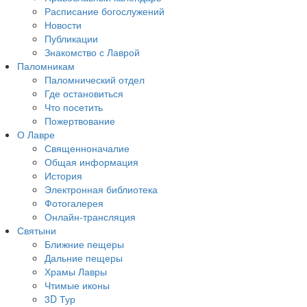
Расписание богослужений
Новости
Публикации
Знакомство с Лаврой
Паломникам
Паломнический отдел
Где остановиться
Что посетить
Пожертвование
О Лавре
Священноначалие
Общая информация
История
Электронная библиотека
Фотогалерея
Онлайн-трансляция
Святыни
Ближние пещеры
Дальние пещеры
Храмы Лавры
Чтимые иконы
3D Тур