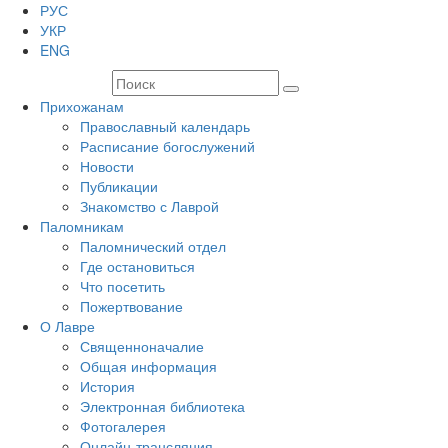
РУС
УКР
ENG
Прихожанам
Православный календарь
Расписание богослужений
Новости
Публикации
Знакомство с Лаврой
Паломникам
Паломнический отдел
Где остановиться
Что посетить
Пожертвование
О Лавре
Священноначалие
Общая информация
История
Электронная библиотека
Фотогалерея
Онлайн-трансляция