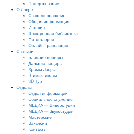
Пожертвование
О Лавре
Священноначалие
Общая информация
История
Электронная библиотека
Фотогалерея
Онлайн-трансляция
Святыни
Ближние пещеры
Дальние пещеры
Храмы Лавры
Чтимые иконы
3D Тур
Отделы
Отдел информации
Социальное служение
МЕДИА — Видеостудия
МЕДИА — Звукостудия
Мастерские
Вакансии
Контакты