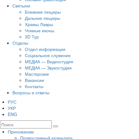
Святыни
Ближние пещеры
Дальние пещеры
Храмы Лавры
Чтимые иконы
3D Тур
Отделы
Отдел информации
Социальное служение
МЕДИА — Видеостудия
МЕДИА — Звукостудия
Мастерские
Вакансии
Контакты
Вопросы и ответы
РУС
УКР
ENG
Прихожанам
Православный календарь