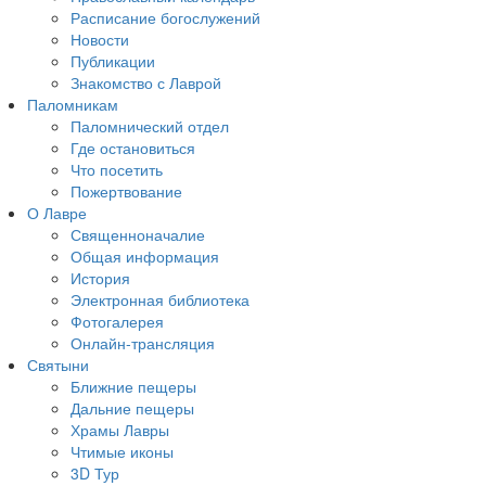
Расписание богослужений
Новости
Публикации
Знакомство с Лаврой
Паломникам
Паломнический отдел
Где остановиться
Что посетить
Пожертвование
О Лавре
Священноначалие
Общая информация
История
Электронная библиотека
Фотогалерея
Онлайн-трансляция
Святыни
Ближние пещеры
Дальние пещеры
Храмы Лавры
Чтимые иконы
3D Тур