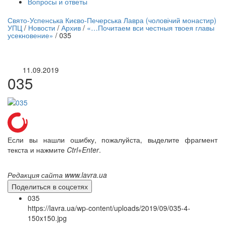
Вопросы и ответы
нлайн трансляция |
12 сентября
Свято-Успенська Києво-Печерська Лавра (чоловічий монастир)
УПЦ
/
Новости
/
Архив
/
«…Почитаем вси честныя твоея главы
Название трансляции
усекновение»
/
035
11.09.2019
035
Если вы нашли ошибку, пожалуйста, выделите фрагмент
текста и нажмите
Ctrl+Enter
.
Редакция сайта www.lavra.ua
Поделиться в соцсетях
035
https://lavra.ua/wp-content/uploads/2019/09/035-4-
150x150.jpg