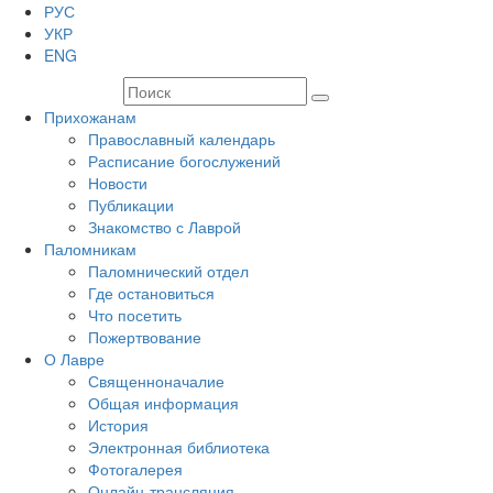
РУС
УКР
ENG
Прихожанам
Православный календарь
Расписание богослужений
Новости
Публикации
Знакомство с Лаврой
Паломникам
Паломнический отдел
Где остановиться
Что посетить
Пожертвование
О Лавре
Священноначалие
Общая информация
История
Электронная библиотека
Фотогалерея
Онлайн-трансляция