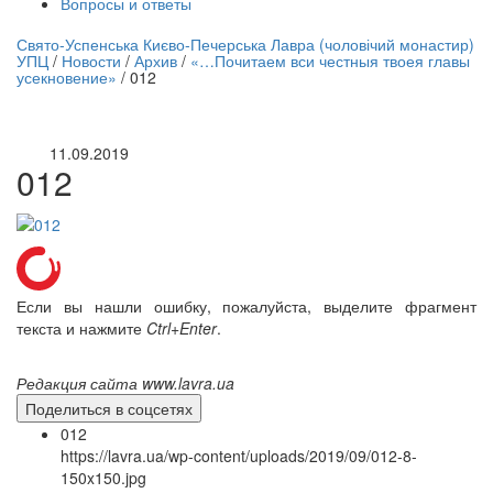
Вопросы и ответы
нлайн трансляция |
12 сентября
Свято-Успенська Києво-Печерська Лавра (чоловічий монастир)
УПЦ
/
Новости
/
Архив
/
«…Почитаем вси честныя твоея главы
Название трансляции
усекновение»
/
012
11.09.2019
012
Если вы нашли ошибку, пожалуйста, выделите фрагмент
текста и нажмите
Ctrl+Enter
.
Редакция сайта www.lavra.ua
Поделиться в соцсетях
012
https://lavra.ua/wp-content/uploads/2019/09/012-8-
150x150.jpg