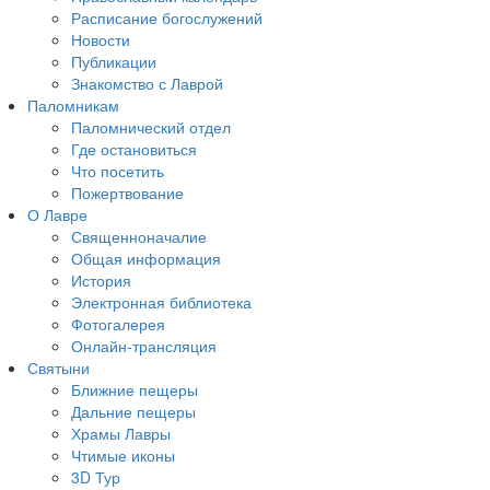
Расписание богослужений
Новости
Публикации
Знакомство с Лаврой
Паломникам
Паломнический отдел
Где остановиться
Что посетить
Пожертвование
О Лавре
Священноначалие
Общая информация
История
Электронная библиотека
Фотогалерея
Онлайн-трансляция
Святыни
Ближние пещеры
Дальние пещеры
Храмы Лавры
Чтимые иконы
3D Тур