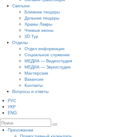
Святыни
Ближние пещеры
Дальние пещеры
Храмы Лавры
Чтимые иконы
3D Тур
Отделы
Отдел информации
Социальное служение
МЕДИА — Видеостудия
МЕДИА — Звукостудия
Мастерские
Вакансии
Контакты
Вопросы и ответы
РУС
УКР
ENG
Прихожанам
Православный календарь