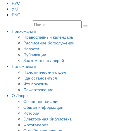
РУС
УКР
ENG
Прихожанам
Православный календарь
Расписание богослужений
Новости
Публикации
Знакомство с Лаврой
Паломникам
Паломнический отдел
Где остановиться
Что посетить
Пожертвование
О Лавре
Священноначалие
Общая информация
История
Электронная библиотека
Фотогалерея
Онлайн-трансляция