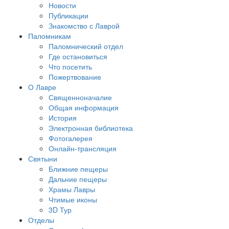
Новости
Публикации
Знакомство с Лаврой
Паломникам
Паломнический отдел
Где остановиться
Что посетить
Пожертвование
О Лавре
Священноначалие
Общая информация
История
Электронная библиотека
Фотогалерея
Онлайн-трансляция
Святыни
Ближние пещеры
Дальние пещеры
Храмы Лавры
Чтимые иконы
3D Тур
Отделы