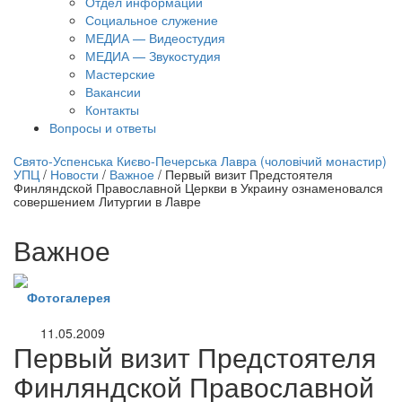
Отдел информации
Социальное служение
МЕДИА — Видеостудия
МЕДИА — Звукостудия
Мастерские
Вакансии
Контакты
Вопросы и ответы
нлайн трансляция |
12 сентября
Свято-Успенська Києво-Печерська Лавра (чоловічий монастир)
УПЦ
/
Новости
/
Важное
/
Первый визит Предстоятеля
Название трансляции
Финляндской Православной Церкви в Украину ознаменовался
совершением Литургии в Лавре
Важное
Фотогалерея
11.05.2009
Первый визит Предстоятеля
Финляндской Православной