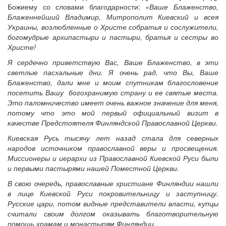
Божиему со словами благодарности:
«Ваше Блаженство,
Блаженнейший Владимир, Митрополит Киевский и всея
Украины, возлюбленные о Христе собратья и сослужители,
богомудрые архипастыри и пастыри, братья и сестры во
Христе!
Я сердечно приветствую Вас, Ваше Блаженство, в эти
светлые пасхальные дни. Я очень рад, что Вы, Ваше
Блаженство, дали мне и моим спутникам благословение
посетить Вашу богохранимую страну и ее святые места.
Это паломничество имеет очень важное значение для меня,
потому что это мой первый официальный визит в
качестве Предстоятеля Финляндской Православной Церкви.
Киевская Русь тысячу лет назад стала для северных
народов источником православной веры и просвещения.
Миссионеры и иерархи из Православной Киевской Руси были
и первыми пастырями нашей Поместной Церкви.
В свою очередь, православные христиане Финляндии нашли
в лице Киевской Руси покровительницу и заступницу.
Русские цари, потом видные представители власти, купцы
считали своим долгом оказывать благотворительную
помощь храмам и монастырям Финляндии.