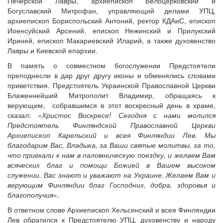
Печерской Лавры, архиепископ Белоцерковский и
Богуславский Митрофан, управляющий делами УПЦ,
архиепископ Бориспольский Антоний, ректор КДАиС, епископ
Иоенсуйский Арсений, епископ Нежинский и Прилукский
Ириней, епископ Макариевский Иларий, а также духовенство
Лавры и Киевской епархии.
В память о совместном богослужении Предстоятели
преподнесли в дар друг другу иконы и обменялись словами
приветствия. Предстоятель Украинской Православной Церкви
Блаженнейший Митрополит Владимир, обращаясь к
верующим, собравшимся в этот воскресный день в храме,
сказал:
«Христос Воскресе! Сегодня с нами молился
Предстоятель Финляндской Православной Церкви
Архиепископ Карельский и всея Финляндии Лев. Мы
благодарим Вас, Владыка, за Ваши святые молитвы, за то,
что приехали к нам в паломническую поездку, и желаем Вам
всяческих благ и помощи Божией в Вашем высоком
служении. Вас знают и уважают на Украине. Желаем Вам и
верующим Финляндии благ Господних, добра, здоровья и
благополучия».
В ответном слове Архиепископ Хельсинский и всея Финляндии
Лев обратился к Предстоятелю УПЦ, духовенству и народу