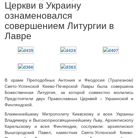
Церкви в Украину
ознаменовался
совершением Литургии в
Лавре
Онлайн трансляции
Веб-камеры
12 сентября 2015
Название трансляции
В храме Преподобных Антония и Феодосия (Трапезном)
12 сентября 2015
Название трансляции
Свято-Успенской Киево-Печерской Лавры была совершена
12 сентября 2015
Название трансляции
Божественная Литургия, за которой совместно молились
12 сентября 2015
Название трансляции
Предстоятели двух Православных Церквей – Украинской и
12 сентября 2015
Название трансляции
Финляндской.
12 сентября 2015
Название трансляции
12 сентября 2015
Название трансляции
Блаженнейшему Митрополиту Киевскому и всея Украины
12 сентября 2015
Название трансляции
Владимиру и Высокопреосвященнейшему Льву, Архиепископу
Карельскому и всея Финляндии, сослужили: архиепископ
Перейти к архиву
Вышгородский Павел, наместник Свято-Успенской Киево-