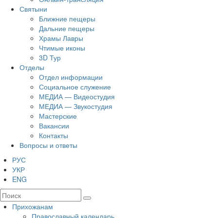
Святыни
Ближние пещеры
Дальние пещеры
Храмы Лавры
Чтимые иконы
3D Тур
Отделы
Отдел информации
Социальное служение
МЕДИА — Видеостудия
МЕДИА — Звукостудия
Мастерские
Вакансии
Контакты
Вопросы и ответы
РУС
УКР
ENG
Прихожанам
Православный календарь