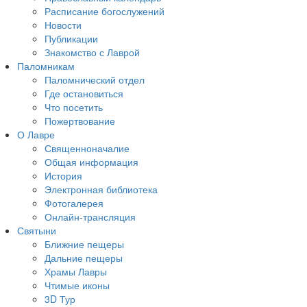
Расписание богослужений
Новости
Публикации
Знакомство с Лаврой
Паломникам
Паломнический отдел
Где остановиться
Что посетить
Пожертвование
О Лавре
Священноначалие
Общая информация
История
Электронная библиотека
Фотогалерея
Онлайн-трансляция
Святыни
Ближние пещеры
Дальние пещеры
Храмы Лавры
Чтимые иконы
3D Тур