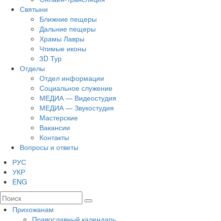
Святыни
Ближние пещеры
Дальние пещеры
Храмы Лавры
Чтимые иконы
3D Тур
Отделы
Отдел информации
Социальное служение
МЕДИА — Видеостудия
МЕДИА — Звукостудия
Мастерские
Вакансии
Контакты
Вопросы и ответы
РУС
УКР
ENG
Прихожанам
Православный календарь