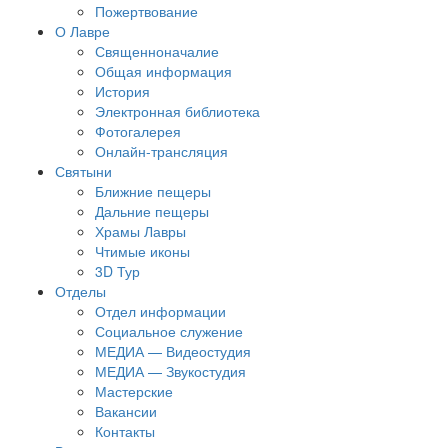
Пожертвование
О Лавре
Священноначалие
Общая информация
История
Электронная библиотека
Фотогалерея
Онлайн-трансляция
Святыни
Ближние пещеры
Дальние пещеры
Храмы Лавры
Чтимые иконы
3D Тур
Отделы
Отдел информации
Социальное служение
МЕДИА — Видеостудия
МЕДИА — Звукостудия
Мастерские
Вакансии
Контакты