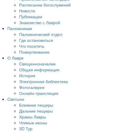
Расписание богослужений
Новости
Публикации
Знакомство с Лаврой
Паломникам
Паломнический отдел
Где остановиться
Что посетить
Пожертвование
О Лавре
Священноначалие
Общая информация
История
Электронная библиотека
Фотогалерея
Онлайн-трансляция
Святыни
Ближние пещеры
Дальние пещеры
Храмы Лавры
Чтимые иконы
3D Тур