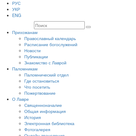
РУС
УКР
ENG
Прихожанам
Православный календарь
Расписание богослужений
Новости
Публикации
Знакомство с Лаврой
Паломникам
Паломнический отдел
Где остановиться
Что посетить
Пожертвование
О Лавре
Священноначалие
Общая информация
История
Электронная библиотека
Фотогалерея
Онлайн-трансляция