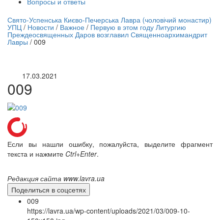
Вопросы и ответы
нлайн трансляция |
12 сентября
Свято-Успенська Києво-Печерська Лавра (чоловічий монастир)
УПЦ
/
Новости
/
Важное
/
Первую в этом году Литургию
Название трансляции
Преждеосвященных Даров возглавил Священноархимандрит
Лавры
/
009
17.03.2021
009
Если вы нашли ошибку, пожалуйста, выделите фрагмент
текста и нажмите
Ctrl+Enter
.
Редакция сайта www.lavra.ua
Поделиться в соцсетях
009
https://lavra.ua/wp-content/uploads/2021/03/009-10-