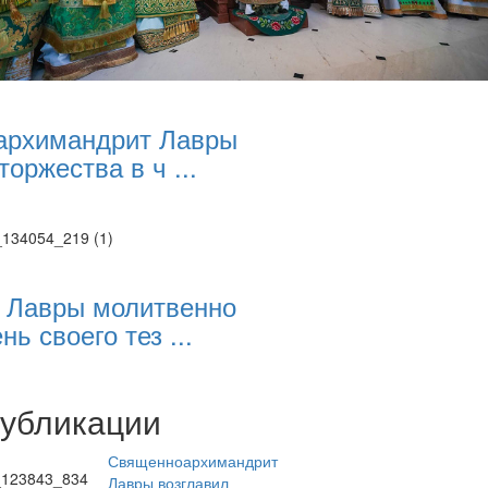
архимандрит Лавры
торжества в ч ...
 Лавры молитвенно
нь своего тез ...
публикации
Священноархимандрит
Лавры возглавил