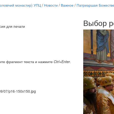
чоловічий монастир) УПЦ
/
Новости
/
Важное
/
Патриаршая Божестве
Выбор р
Онлайн трансляции
сия для печати
12 сентября 2015
Назван
12 сентября 2015
Назван
12 сентября 2015
Назван
12 сентября 2015
Назван
12 сентября 2015
Назван
12 сентября 2015
Назван
12 сентября 2015
Назван
ите фрагмент текста и нажмите
Ctrl+Enter
.
12 сентября 2015
Назван
Перейти к архиву
009/07/p16-150x150.jpg