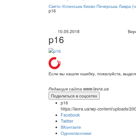
нлайн трансляция |
12 сентября
Свято-Успенська Києво-Печерська Лавра (
p16
Название трансляции
10.05.2018
Вер
p16
Если вы нашли ошибку, пожалуйста, выдел
Редакция сайта www.lavra.ua
Поделиться в соцсетях
p16
https://lavra.ua/wp-content/uploads/2
Facebook
Twitter
ВКонтакте
Одноклассники