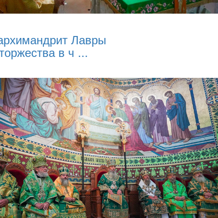
архимандрит Лавры
торжества в ч ...