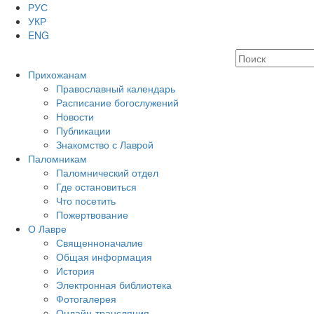
РУС
УКР
ENG
Прихожанам
Православный календарь
Расписание богослужений
Новости
Публикации
Знакомство с Лаврой
Паломникам
Паломнический отдел
Где остановиться
Что посетить
Пожертвование
О Лавре
Священноначалие
Общая информация
История
Электронная библиотека
Фотогалерея
Онлайн-трансляция