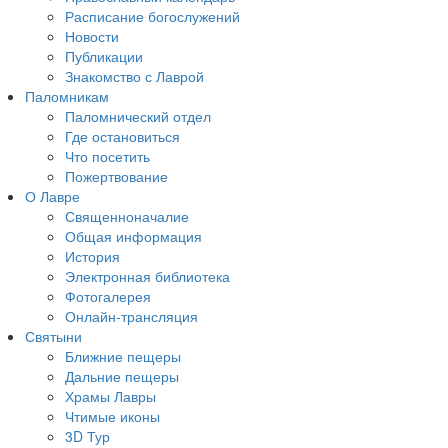
Расписание богослужений
Новости
Публикации
Знакомство с Лаврой
Паломникам
Паломнический отдел
Где остановиться
Что посетить
Пожертвование
О Лавре
Священноначалие
Общая информация
История
Электронная библиотека
Фотогалерея
Онлайн-трансляция
Святыни
Ближние пещеры
Дальние пещеры
Храмы Лавры
Чтимые иконы
3D Тур