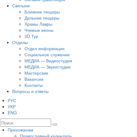
Святыни
Ближние пещеры
Дальние пещеры
Храмы Лавры
Чтимые иконы
3D Тур
Отделы
Отдел информации
Социальное служение
МЕДИА — Видеостудия
МЕДИА — Звукостудия
Мастерские
Вакансии
Контакты
Вопросы и ответы
РУС
УКР
ENG
Прихожанам
Православный календарь