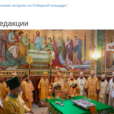
ннная литургия на Соборной площади
/
едакции
Веб-камеры
ие трансляции
ие трансляции
ие трансляции
ие трансляции
ие трансляции
ие трансляции
ие трансляции
ие трансляции