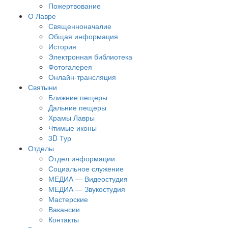
Пожертвование
О Лавре
Священноначалие
Общая информация
История
Электронная библиотека
Фотогалерея
Онлайн-трансляция
Святыни
Ближние пещеры
Дальние пещеры
Храмы Лавры
Чтимые иконы
3D Тур
Отделы
Отдел информации
Социальное служение
МЕДИА — Видеостудия
МЕДИА — Звукостудия
Мастерские
Вакансии
Контакты