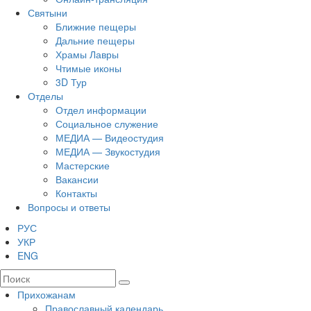
Святыни
Ближние пещеры
Дальние пещеры
Храмы Лавры
Чтимые иконы
3D Тур
Отделы
Отдел информации
Социальное служение
МЕДИА — Видеостудия
МЕДИА — Звукостудия
Мастерские
Вакансии
Контакты
Вопросы и ответы
РУС
УКР
ENG
Прихожанам
Православный календарь