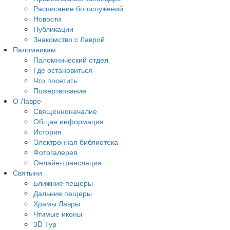
Расписание богослужений
Новости
Публикации
Знакомство с Лаврой
Паломникам
Паломнический отдел
Где остановиться
Что посетить
Пожертвование
О Лавре
Священноначалие
Общая информация
История
Электронная библиотека
Фотогалерея
Онлайн-трансляция
Святыни
Ближние пещеры
Дальние пещеры
Храмы Лавры
Чтимые иконы
3D Тур