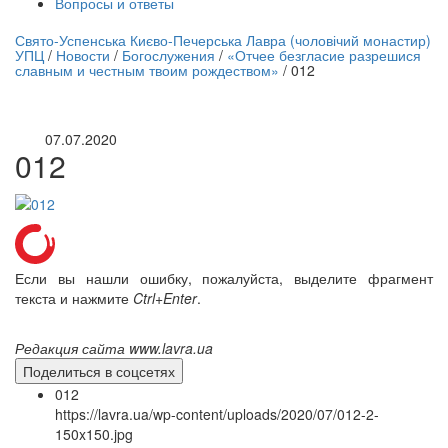
Вопросы и ответы
нлайн трансляция |
12 сентября
Свято-Успенська Києво-Печерська Лавра (чоловічий монастир)
УПЦ
/
Новости
/
Богослужения
/
«Отчее безгласие разрешися
Название трансляции
славным и честным твоим рождеством»
/
012
07.07.2020
012
Если вы нашли ошибку, пожалуйста, выделите фрагмент
текста и нажмите
Ctrl+Enter
.
Редакция сайта www.lavra.ua
Поделиться в соцсетях
012
https://lavra.ua/wp-content/uploads/2020/07/012-2-
150x150.jpg