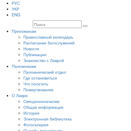
РУС
УКР
ENG
Прихожанам
Православный календарь
Расписание богослужений
Новости
Публикации
Знакомство с Лаврой
Паломникам
Паломнический отдел
Где остановиться
Что посетить
Пожертвование
О Лавре
Священноначалие
Общая информация
История
Электронная библиотека
Фотогалерея
Онлайн-трансляция