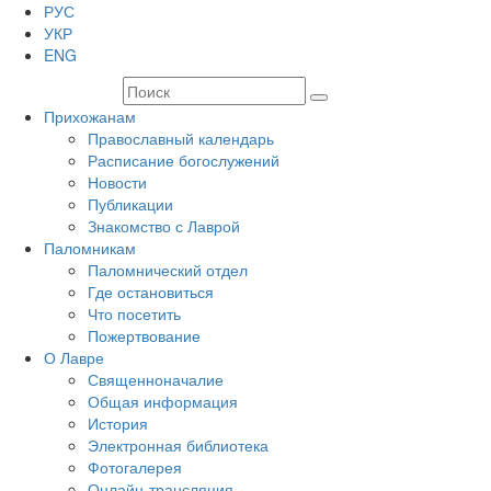
РУС
УКР
ENG
Прихожанам
Православный календарь
Расписание богослужений
Новости
Публикации
Знакомство с Лаврой
Паломникам
Паломнический отдел
Где остановиться
Что посетить
Пожертвование
О Лавре
Священноначалие
Общая информация
История
Электронная библиотека
Фотогалерея
Онлайн-трансляция