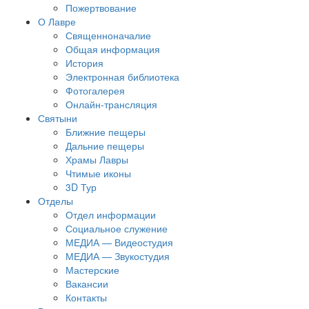
Пожертвование
О Лавре
Священноначалие
Общая информация
История
Электронная библиотека
Фотогалерея
Онлайн-трансляция
Святыни
Ближние пещеры
Дальние пещеры
Храмы Лавры
Чтимые иконы
3D Тур
Отделы
Отдел информации
Социальное служение
МЕДИА — Видеостудия
МЕДИА — Звукостудия
Мастерские
Вакансии
Контакты