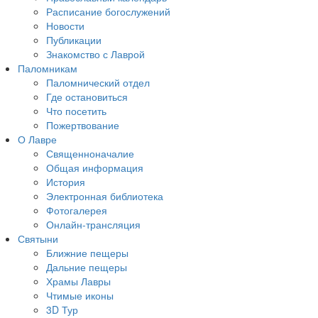
Расписание богослужений
Новости
Публикации
Знакомство с Лаврой
Паломникам
Паломнический отдел
Где остановиться
Что посетить
Пожертвование
О Лавре
Священноначалие
Общая информация
История
Электронная библиотека
Фотогалерея
Онлайн-трансляция
Святыни
Ближние пещеры
Дальние пещеры
Храмы Лавры
Чтимые иконы
3D Тур