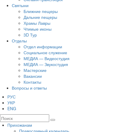
Святыни
Ближние пещеры
Дальние пещеры
Храмы Лавры
Чтимые иконы
3D Тур
Отделы
Отдел информации
Социальное служение
МЕДИА — Видеостудия
МЕДИА — Звукостудия
Мастерские
Вакансии
Контакты
Вопросы и ответы
РУС
УКР
ENG
Прихожанам
Православный календарь