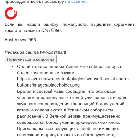
присоединиться к просмотру
по ссылке
.
Если вы нашли ошибку, пожалуйста, выделите фрагмент
Онлайн трансляции
Веб-камеры
текста и нажмите
Ctrl+Enter
.
12 сентября 2015
Название трансляции
Post Views:
955
12 сентября 2015
Название трансляции
12 сентября 2015
Название трансляции
Редакция сайта www.lavra.ua
12 сентября 2015
Название трансляции
12 сентября 2015
Название трансляции
Поделиться в соцсетях
12 сентября 2015
Название трансляции
Онлайн-трансляции из Успенского собора теперь с
12 сентября 2015
Название трансляции
более качественным звуком
12 сентября 2015
Название трансляции
https://lavra.ua/wp-content/plugins/svensoft-social-share-
buttons/images/placeholder.png
Перейти к архиву
Братия и сестры! Рады сообщить, что благодаря
усилиям неравнодушных людей улучшилось качество
звукового сопровождения трансляций богослужений,
которые совершаются в Успенском соборе (см.
расписание). В Великой церкви преимущественно
совершаются богослужения архиерейским чином.
Приглашаем всех верующих людей, не имеющих
возможности присутствовать на богослужениях,