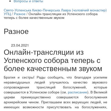
Вопросы и ответы
нлайн трансляция |
12 сентября
Свято-Успенська Києво-Печерська Лавра (чоловічий монастир)
УПЦ
/
Разное
/
Онлайн-трансляции из Успенского собора
Название трансляции
теперь с более качественным звуком
Разное
23.04.2021
Онлайн-трансляции из
Успенского собора теперь с
более качественным звуком
Братия и сестры! Рады сообщить, что благодаря усилиям
неравнодушных людей улучшилось качество звукового
сопровождения трансляций богослужений, которые
совершаются в Успенском соборе (см.
расписание
). В Великой
церкви преимущественно совершаются богослужения
архиерейским чином. Приглашаем всех верующих людей, не
имеющих возможности присутствовать на богослужениях,