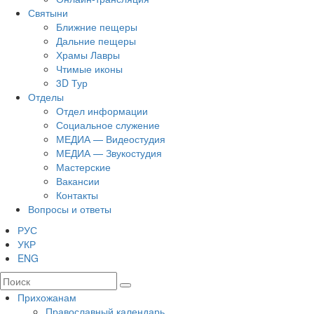
Святыни
Ближние пещеры
Дальние пещеры
Храмы Лавры
Чтимые иконы
3D Тур
Отделы
Отдел информации
Социальное служение
МЕДИА — Видеостудия
МЕДИА — Звукостудия
Мастерские
Вакансии
Контакты
Вопросы и ответы
РУС
УКР
ENG
Прихожанам
Православный календарь