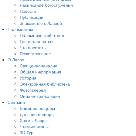
Расписание богослужений
Новости
Публикации
Знакомство с Лаврой
Паломникам
Паломнический отдел
Где остановиться
Что посетить
Пожертвование
О Лавре
Священноначалие
Общая информация
История
Электронная библиотека
Фотогалерея
Онлайн-трансляция
Святыни
Ближние пещеры
Дальние пещеры
Храмы Лавры
Чтимые иконы
3D Тур