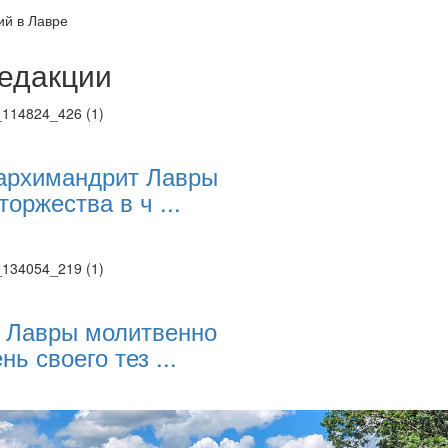
ий в Лавре
едакции
Веб-камеры
ие трансляции
ие трансляции
ие трансляции
архимандрит Лавры
ие трансляции
торжества в ч ...
ие трансляции
ие трансляции
ие трансляции
ие трансляции
 Лавры молитвенно
нь своего тез ...