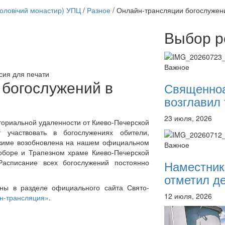
чоловічий монастир) УПЦ
/
Разное
/
Онлайн-трансляции богослужен
Выбор р
Онлайн трансляции
12 сентября 2015
Назван
Важное
12 сентября 2015
Назван
сия для печати
12 сентября 2015
Назван
 богослужений в
Священно
12 сентября 2015
Назван
возглавил 
12 сентября 2015
Назван
12 сентября 2015
Назван
23 июля, 2026
12 сентября 2015
Назван
иториальной удаленности от Киево-Печерской
12 сентября 2015
Назван
 участвовать в богослужениях обители,
ежиме возобновлена на нашем официальном
Перейти к архиву
Важное
соборе и Трапезном храме Киево-Печерской
Наместник
асписание всех богослужений постоянно
отметил де
пны в разделе официального сайта Свято-
12 июля, 2026
н-трансляция»
.