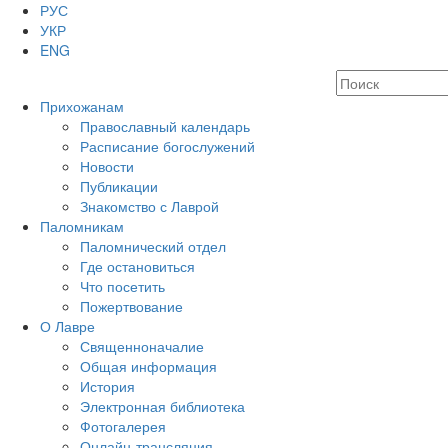
РУС
УКР
ENG
Прихожанам
Православный календарь
Расписание богослужений
Новости
Публикации
Знакомство с Лаврой
Паломникам
Паломнический отдел
Где остановиться
Что посетить
Пожертвование
О Лавре
Священноначалие
Общая информация
История
Электронная библиотека
Фотогалерея
Онлайн-трансляция