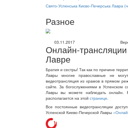
нлайн трансляция |
12 сентября
Свято-Успенська Києво-Печерська Лавра (
Название трансляции
Разное
03.11.2017
Вер
Онлайн-трансляции
Лавре
Братия и сестры! Так как по причине терр
Лавры многие православные не могут
видеотрансляция из храмов в прямом р
сайте. За богослужениями в Успенском 
Лавры вы можете наблюдать онлайн. Р
располагается на этой
странице
.
Все постоянные видеотрансляции досту
Успенской Киево-Печерской Лавры
«Онлай