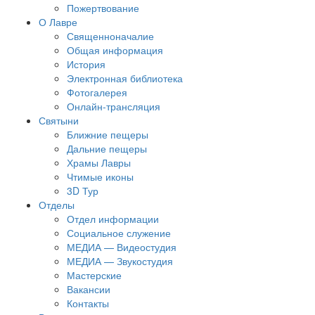
Пожертвование
О Лавре
Священноначалие
Общая информация
История
Электронная библиотека
Фотогалерея
Онлайн-трансляция
Святыни
Ближние пещеры
Дальние пещеры
Храмы Лавры
Чтимые иконы
3D Тур
Отделы
Отдел информации
Социальное служение
МЕДИА — Видеостудия
МЕДИА — Звукостудия
Мастерские
Вакансии
Контакты