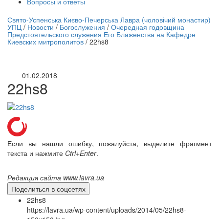
Вопросы и ответы
нлайн трансляция |
12 сентября
Свято-Успенська Києво-Печерська Лавра (чоловічий монастир)
УПЦ
/
Новости
/
Богослужения
/
Очередная годовщина
Название трансляции
Предстоятельского служения Его Блаженства на Кафедре
Киевских митрополитов
/
22hs8
01.02.2018
22hs8
Если вы нашли ошибку, пожалуйста, выделите фрагмент
текста и нажмите
Ctrl+Enter
.
Редакция сайта www.lavra.ua
Поделиться в соцсетях
22hs8
https://lavra.ua/wp-content/uploads/2014/05/22hs8-