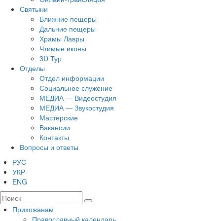
Святыни
Ближние пещеры
Дальние пещеры
Храмы Лавры
Чтимые иконы
3D Тур
Отделы
Отдел информации
Социальное служение
МЕДИА — Видеостудия
МЕДИА — Звукостудия
Мастерские
Вакансии
Контакты
Вопросы и ответы
РУС
УКР
ENG
Прихожанам
Православный календарь