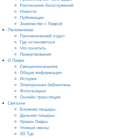
Расписание богослужений
Новости
Публикации
Знакомство с Лаврой
Паломникам
Паломнический отдел
Где остановиться
Что посетить
Пожертвование
О Лавре
Священноначалие
Общая информация
История
Электронная библиотека
Фотогалерея
Онлайн-трансляция
Святыни
Ближние пещеры
Дальние пещеры
Храмы Лавры
Чтимые иконы
3D Тур