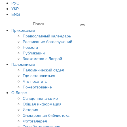
РУС
УКР
ENG
Прихожанам
Православный календарь
Расписание богослужений
Новости
Публикации
Знакомство с Лаврой
Паломникам
Паломнический отдел
Где остановиться
Что посетить
Пожертвование
О Лавре
Священноначалие
Общая информация
История
Электронная библиотека
Фотогалерея
Онлайн-трансляция