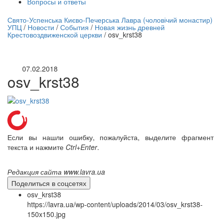
Вопросы и ответы
нлайн трансляция |
12 сентября
Свято-Успенська Києво-Печерська Лавра (чоловічий монастир)
УПЦ
/
Новости
/
События
/
Новая жизнь древней
Название трансляции
Крестовоздвиженской церкви
/
osv_krst38
07.02.2018
osv_krst38
Если вы нашли ошибку, пожалуйста, выделите фрагмент
текста и нажмите
Ctrl+Enter
.
Редакция сайта www.lavra.ua
Поделиться в соцсетях
osv_krst38
https://lavra.ua/wp-content/uploads/2014/03/osv_krst38-
150x150.jpg