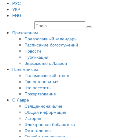
РУС
УКР
ENG
Прихожанам
Православный календарь
Расписание богослужений
Новости
Публикации
Знакомство с Лаврой
Паломникам
Паломнический отдел
Где остановиться
Что посетить
Пожертвование
О Лавре
Священноначалие
Общая информация
История
Электронная библиотека
Фотогалерея
Онлайн-трансляция