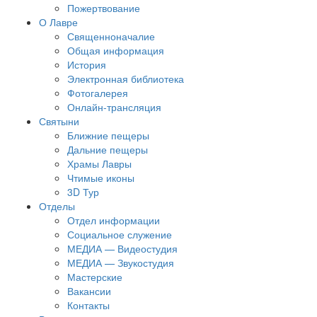
Пожертвование
О Лавре
Священноначалие
Общая информация
История
Электронная библиотека
Фотогалерея
Онлайн-трансляция
Святыни
Ближние пещеры
Дальние пещеры
Храмы Лавры
Чтимые иконы
3D Тур
Отделы
Отдел информации
Социальное служение
МЕДИА — Видеостудия
МЕДИА — Звукостудия
Мастерские
Вакансии
Контакты