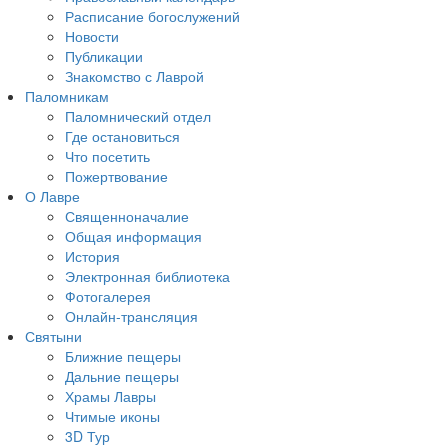
Расписание богослужений
Новости
Публикации
Знакомство с Лаврой
Паломникам
Паломнический отдел
Где остановиться
Что посетить
Пожертвование
О Лавре
Священноначалие
Общая информация
История
Электронная библиотека
Фотогалерея
Онлайн-трансляция
Святыни
Ближние пещеры
Дальние пещеры
Храмы Лавры
Чтимые иконы
3D Тур