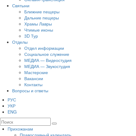
Святыни
Ближние пещеры
Дальние пещеры
Храмы Лавры
Чтимые иконы
3D Тур
Отделы
Отдел информации
Социальное служение
МЕДИА — Видеостудия
МЕДИА — Звукостудия
Мастерские
Вакансии
Контакты
Вопросы и ответы
РУС
УКР
ENG
Прихожанам
Православный календарь