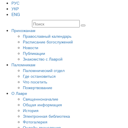
РУС
УКР
ENG
Прихожанам
Православный календарь
Расписание богослужений
Новости
Публикации
Знакомство с Лаврой
Паломникам
Паломнический отдел
Где остановиться
Что посетить
Пожертвование
О Лавре
Священноначалие
Общая информация
История
Электронная библиотека
Фотогалерея
Онлайн-трансляция