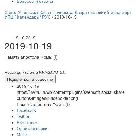
Вопросы и ответы
нлайн трансляция |
12 сентября
Свято-Успенська Києво-Печерська Лавра (чоловічий монастир)
УПЦ
/
Календарь
/
РУС
/
2019-10-19
Название трансляции
19.10.2019
2019-10-19
Память апостола Фомы (I)
Редакция сайта www.lavra.ua
Поделиться в соцсетях
2019-10-19
https://lavra.ua/wp-content/plugins/svensoft-social-share-
buttons/images/placeholder.png
Память апостола Фомы (I)
Facebook
Twitter
ВКонтакте
Одноклассники
Mail.ru