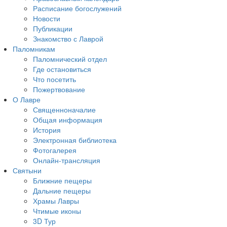
Расписание богослужений
Новости
Публикации
Знакомство с Лаврой
Паломникам
Паломнический отдел
Где остановиться
Что посетить
Пожертвование
О Лавре
Священноначалие
Общая информация
История
Электронная библиотека
Фотогалерея
Онлайн-трансляция
Святыни
Ближние пещеры
Дальние пещеры
Храмы Лавры
Чтимые иконы
3D Тур