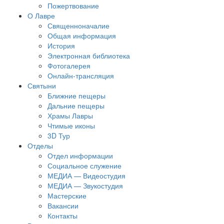
Пожертвование
О Лавре
Священноначалие
Общая информация
История
Электронная библиотека
Фотогалерея
Онлайн-трансляция
Святыни
Ближние пещеры
Дальние пещеры
Храмы Лавры
Чтимые иконы
3D Тур
Отделы
Отдел информации
Социальное служение
МЕДИА — Видеостудия
МЕДИА — Звукостудия
Мастерские
Вакансии
Контакты