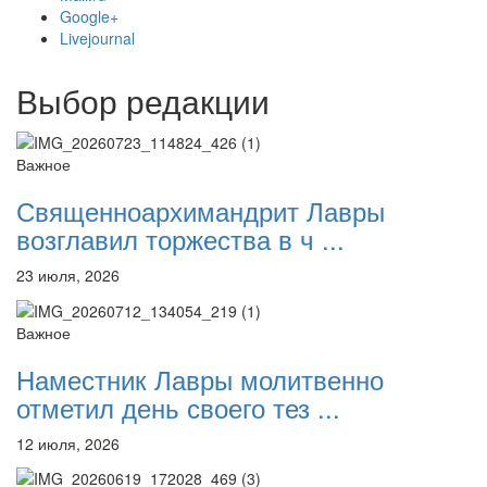
Google+
Livejournal
Выбор редакции
Онлайн трансляции
Веб-камеры
12 сентября 2015
Название трансляции
12 сентября 2015
Название трансляции
12 сентября 2015
Название трансляции
Важное
12 сентября 2015
Название трансляции
Священноархимандрит Лавры
12 сентября 2015
Название трансляции
12 сентября 2015
Название трансляции
возглавил торжества в ч ...
12 сентября 2015
Название трансляции
12 сентября 2015
Название трансляции
23 июля, 2026
Перейти к архиву
Важное
Наместник Лавры молитвенно
отметил день своего тез ...
12 июля, 2026