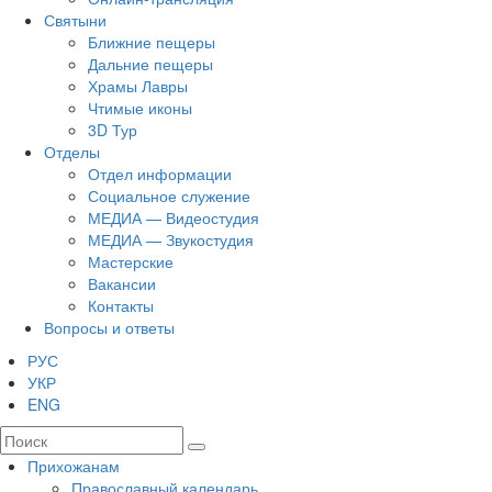
Святыни
Ближние пещеры
Дальние пещеры
Храмы Лавры
Чтимые иконы
3D Тур
Отделы
Отдел информации
Социальное служение
МЕДИА — Видеостудия
МЕДИА — Звукостудия
Мастерские
Вакансии
Контакты
Вопросы и ответы
РУС
УКР
ENG
Прихожанам
Православный календарь