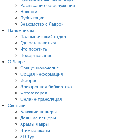
Расписание богослужений
Новости
Публикации
Знакомство с Лаврой
Паломникам
Паломнический отдел
Где остановиться
Что посетить
Пожертвование
О Лавре
Священноначалие
Общая информация
История
Электронная библиотека
Фотогалерея
Онлайн-трансляция
Святыни
Ближние пещеры
Дальние пещеры
Храмы Лавры
Чтимые иконы
3D Тур