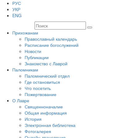
РУС
УКР
ENG
Прихожанам
Православный календарь
Расписание богослужений
Новости
Публикации
Знакомство с Лаврой
Паломникам
Паломнический отдел
Где остановиться
Что посетить
Пожертвование
О Лавре
Священноначалие
Общая информация
История
Электронная библиотека
Фотогалерея
Онлайн-трансляция