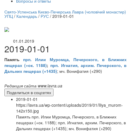
Вопросы и ответы
нлайн трансляция |
12 сентября
Свято-Успенська Києво-Печерська Лавра (чоловічий монастир)
УПЦ
/
Календарь
/
РУС
/
2019-01-01
Название трансляции
01.01.2019
2019-01-01
Память
прп. Илии Муромца, Печерского, в Ближних
пещерах (+ок. 1188)
;
прп. Игнатия, архим. Печерского, в
Дальних пещерах (+1435)
; мч. Вонифатия (+290)
Редакция сайта www.lavra.ua
Поделиться в соцсетях
2019-01-01
https://lavra.ua/wp-content/uploads/2019/01/Iliya_murom-
142x150.jpg
Память прп. Илии Муромца, Печерского, в Ближних
пещерах (+ок. 1188); прп. Игнатия, архим. Печерского, в
Дальних пещерах (+1435); мч. Вонифатия (+290)