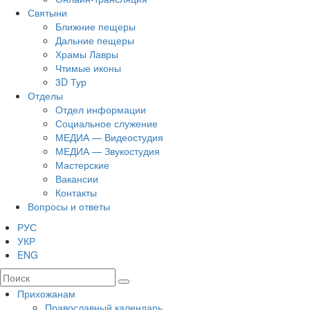
Святыни
Ближние пещеры
Дальние пещеры
Храмы Лавры
Чтимые иконы
3D Тур
Отделы
Отдел информации
Социальное служение
МЕДИА — Видеостудия
МЕДИА — Звукостудия
Мастерские
Вакансии
Контакты
Вопросы и ответы
РУС
УКР
ENG
Прихожанам
Православный календарь