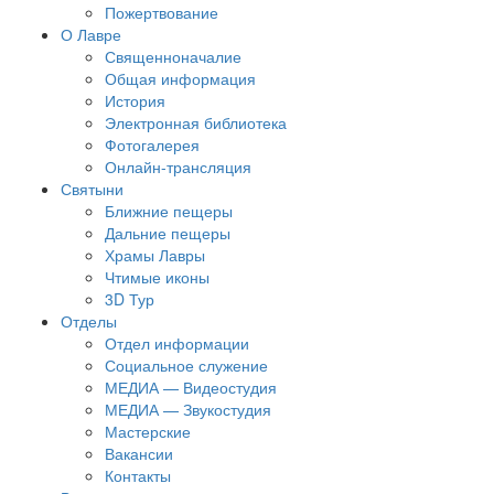
Пожертвование
О Лавре
Священноначалие
Общая информация
История
Электронная библиотека
Фотогалерея
Онлайн-трансляция
Святыни
Ближние пещеры
Дальние пещеры
Храмы Лавры
Чтимые иконы
3D Тур
Отделы
Отдел информации
Социальное служение
МЕДИА — Видеостудия
МЕДИА — Звукостудия
Мастерские
Вакансии
Контакты