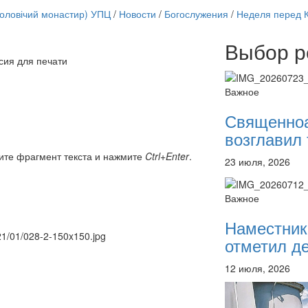
чоловічий монастир) УПЦ
/
Новости
/
Богослужения
/
Неделя перед 
Выбор р
сия для печати
Онлайн трансляции
12 сентября 2015
Назван
Важное
12 сентября 2015
Назван
12 сентября 2015
Назван
Священно
12 сентября 2015
Назван
возглавил 
12 сентября 2015
Назван
12 сентября 2015
Назван
ите фрагмент текста и нажмите
Ctrl+Enter
.
23 июля, 2026
12 сентября 2015
Назван
12 сентября 2015
Назван
Перейти к архиву
Важное
Наместник
021/01/028-2-150x150.jpg
отметил де
12 июля, 2026