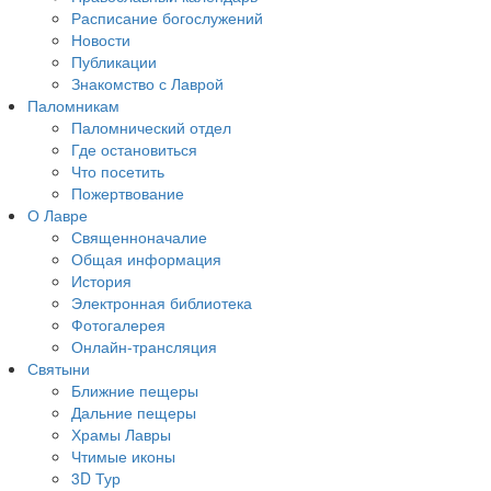
Расписание богослужений
Новости
Публикации
Знакомство с Лаврой
Паломникам
Паломнический отдел
Где остановиться
Что посетить
Пожертвование
О Лавре
Священноначалие
Общая информация
История
Электронная библиотека
Фотогалерея
Онлайн-трансляция
Святыни
Ближние пещеры
Дальние пещеры
Храмы Лавры
Чтимые иконы
3D Тур