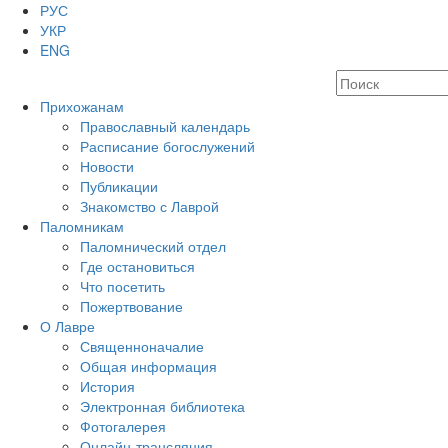
РУС
УКР
ENG
Прихожанам
Православный календарь
Расписание богослужений
Новости
Публикации
Знакомство с Лаврой
Паломникам
Паломнический отдел
Где остановиться
Что посетить
Пожертвование
О Лавре
Священноначалие
Общая информация
История
Электронная библиотека
Фотогалерея
Онлайн-трансляция