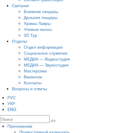
Святыни
Ближние пещеры
Дальние пещеры
Храмы Лавры
Чтимые иконы
3D Тур
Отделы
Отдел информации
Социальное служение
МЕДИА — Видеостудия
МЕДИА — Звукостудия
Мастерские
Вакансии
Контакты
Вопросы и ответы
РУС
УКР
ENG
Прихожанам
Православный календарь