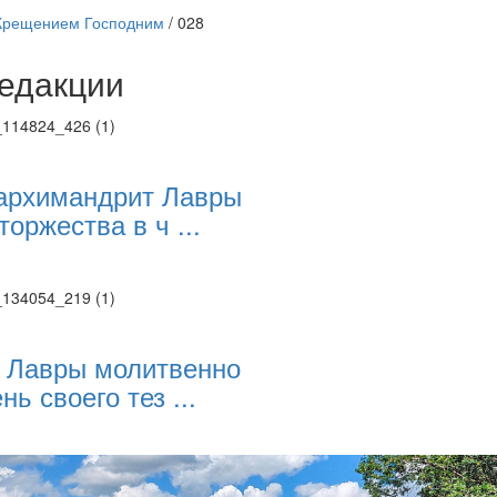
Крещением Господним
/
028
едакции
Веб-камеры
ие трансляции
ие трансляции
ие трансляции
архимандрит Лавры
ие трансляции
торжества в ч ...
ие трансляции
ие трансляции
ие трансляции
ие трансляции
 Лавры молитвенно
нь своего тез ...