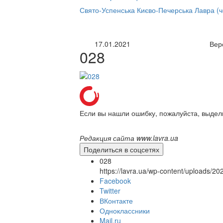
нлайн трансляция |
12 сентября
Свято-Успенська Києво-Печерська Лавра (
Название трансляции
17.01.2021
Вер
028
Если вы нашли ошибку, пожалуйста, выдел
Редакция сайта www.lavra.ua
Поделиться в соцсетях
028
https://lavra.ua/wp-content/uploads/2
Facebook
Twitter
ВКонтакте
Одноклассники
Mail.ru