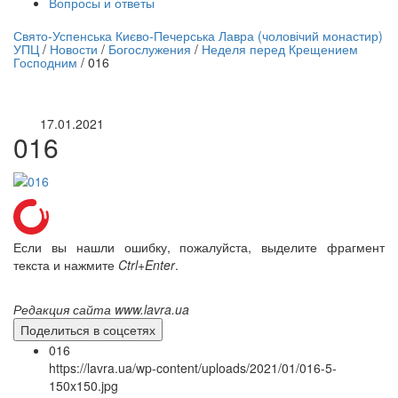
Вопросы и ответы
нлайн трансляция |
12 сентября
Свято-Успенська Києво-Печерська Лавра (чоловічий монастир)
УПЦ
/
Новости
/
Богослужения
/
Неделя перед Крещением
Название трансляции
Господним
/
016
17.01.2021
016
Если вы нашли ошибку, пожалуйста, выделите фрагмент
текста и нажмите
Ctrl+Enter
.
Редакция сайта www.lavra.ua
Поделиться в соцсетях
016
https://lavra.ua/wp-content/uploads/2021/01/016-5-
150x150.jpg