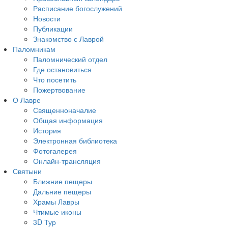
Расписание богослужений
Новости
Публикации
Знакомство с Лаврой
Паломникам
Паломнический отдел
Где остановиться
Что посетить
Пожертвование
О Лавре
Священноначалие
Общая информация
История
Электронная библиотека
Фотогалерея
Онлайн-трансляция
Святыни
Ближние пещеры
Дальние пещеры
Храмы Лавры
Чтимые иконы
3D Тур