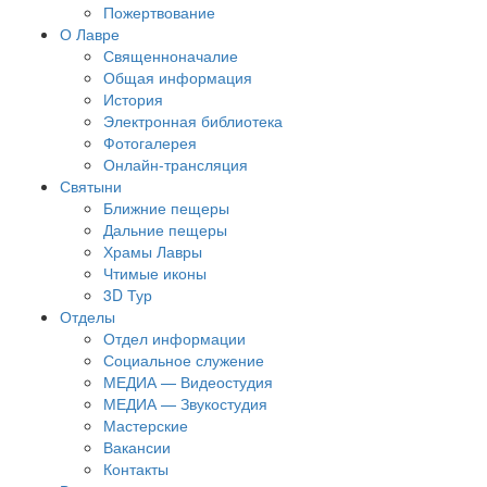
Пожертвование
О Лавре
Священноначалие
Общая информация
История
Электронная библиотека
Фотогалерея
Онлайн-трансляция
Святыни
Ближние пещеры
Дальние пещеры
Храмы Лавры
Чтимые иконы
3D Тур
Отделы
Отдел информации
Социальное служение
МЕДИА — Видеостудия
МЕДИА — Звукостудия
Мастерские
Вакансии
Контакты