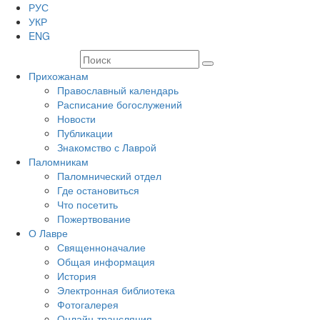
РУС
УКР
ENG
Прихожанам
Православный календарь
Расписание богослужений
Новости
Публикации
Знакомство с Лаврой
Паломникам
Паломнический отдел
Где остановиться
Что посетить
Пожертвование
О Лавре
Священноначалие
Общая информация
История
Электронная библиотека
Фотогалерея
Онлайн-трансляция