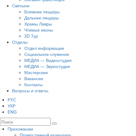
Святыни
Ближние пещеры
Дальние пещеры
Храмы Лавры
Чтимые иконы
3D Тур
Отделы
Отдел информации
Социальное служение
МЕДИА — Видеостудия
МЕДИА — Звукостудия
Мастерские
Вакансии
Контакты
Вопросы и ответы
РУС
УКР
ENG
Прихожанам
Православный календарь