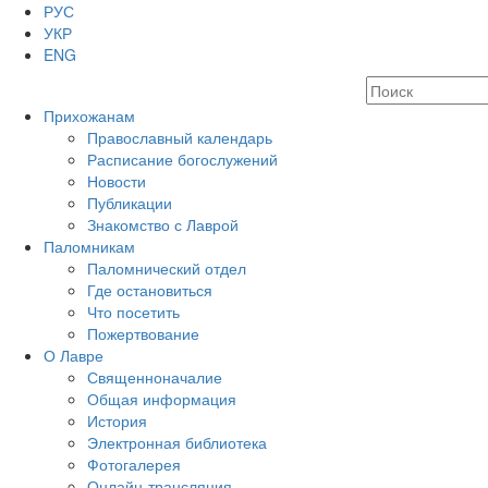
РУС
УКР
ENG
Прихожанам
Православный календарь
Расписание богослужений
Новости
Публикации
Знакомство с Лаврой
Паломникам
Паломнический отдел
Где остановиться
Что посетить
Пожертвование
О Лавре
Священноначалие
Общая информация
История
Электронная библиотека
Фотогалерея
Онлайн-трансляция