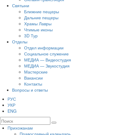
Святыни
Ближние пещеры
Дальние пещеры
Храмы Лавры
Чтимые иконы
3D Тур
Отделы
Отдел информации
Социальное служение
МЕДИА — Видеостудия
МЕДИА — Звукостудия
Мастерские
Вакансии
Контакты
Вопросы и ответы
РУС
УКР
ENG
Прихожанам
Православный календарь