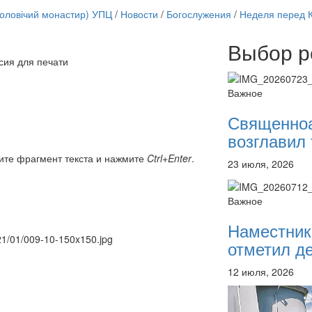
чоловічий монастир) УПЦ
/
Новости
/
Богослужения
/
Неделя перед 
Выбор р
сия для печати
Онлайн трансляции
12 сентября 2015
Назван
Важное
12 сентября 2015
Назван
12 сентября 2015
Назван
Священно
12 сентября 2015
Назван
возглавил 
12 сентября 2015
Назван
12 сентября 2015
Назван
ите фрагмент текста и нажмите
Ctrl+Enter
.
23 июля, 2026
12 сентября 2015
Назван
12 сентября 2015
Назван
Перейти к архиву
Важное
Наместник
021/01/009-10-150x150.jpg
отметил де
12 июля, 2026