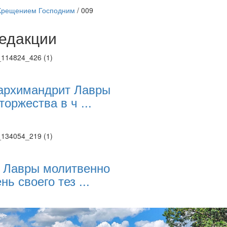
Крещением Господним
/
009
едакции
Веб-камеры
ие трансляции
ие трансляции
ие трансляции
архимандрит Лавры
ие трансляции
торжества в ч ...
ие трансляции
ие трансляции
ие трансляции
ие трансляции
 Лавры молитвенно
нь своего тез ...