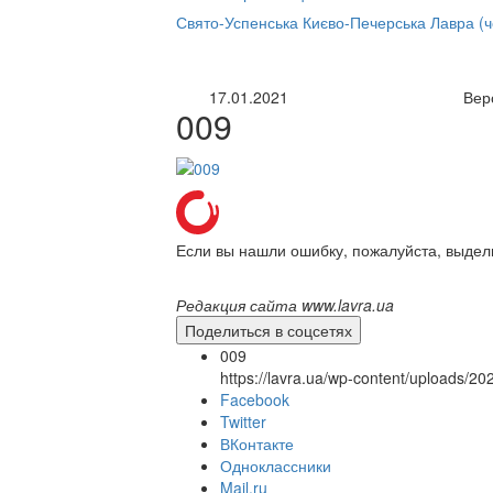
нлайн трансляция |
12 сентября
Свято-Успенська Києво-Печерська Лавра (
Название трансляции
17.01.2021
Вер
009
Если вы нашли ошибку, пожалуйста, выдел
Редакция сайта www.lavra.ua
Поделиться в соцсетях
009
https://lavra.ua/wp-content/uploads/2
Facebook
Twitter
ВКонтакте
Одноклассники
Mail.ru