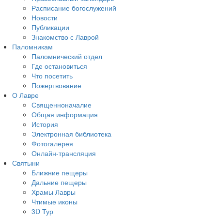
Расписание богослужений
Новости
Публикации
Знакомство с Лаврой
Паломникам
Паломнический отдел
Где остановиться
Что посетить
Пожертвование
О Лавре
Священноначалие
Общая информация
История
Электронная библиотека
Фотогалерея
Онлайн-трансляция
Святыни
Ближние пещеры
Дальние пещеры
Храмы Лавры
Чтимые иконы
3D Тур