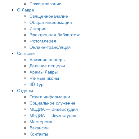
Пожертвование
О Лавре
Священноначалие
Общая информация
История
Электронная библиотека
Фотогалерея
Онлайн-трансляция
Святыни
Ближние пещеры
Дальние пещеры
Храмы Лавры
Чтимые иконы
3D Тур
Отделы
Отдел информации
Социальное служение
МЕДИА — Видеостудия
МЕДИА — Звукостудия
Мастерские
Вакансии
Контакты