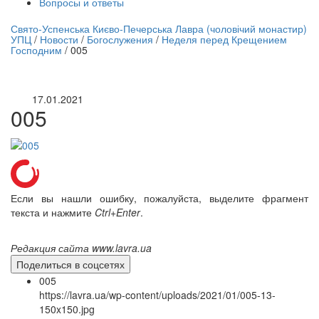
Вопросы и ответы
нлайн трансляция |
12 сентября
Свято-Успенська Києво-Печерська Лавра (чоловічий монастир)
УПЦ
/
Новости
/
Богослужения
/
Неделя перед Крещением
Название трансляции
Господним
/
005
17.01.2021
005
Если вы нашли ошибку, пожалуйста, выделите фрагмент
текста и нажмите
Ctrl+Enter
.
Редакция сайта www.lavra.ua
Поделиться в соцсетях
005
https://lavra.ua/wp-content/uploads/2021/01/005-13-
150x150.jpg