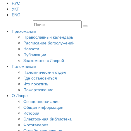
РУС
УКР
ENG
Прихожанам
Православный календарь
Расписание богослужений
Новости
Публикации
Знакомство с Лаврой
Паломникам
Паломнический отдел
Где остановиться
Что посетить
Пожертвование
О Лавре
Священноначалие
Общая информация
История
Электронная библиотека
Фотогалерея
Онлайн-трансляция