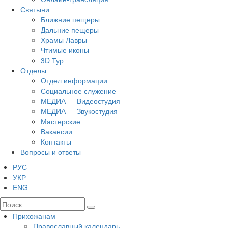
Святыни
Ближние пещеры
Дальние пещеры
Храмы Лавры
Чтимые иконы
3D Тур
Отделы
Отдел информации
Социальное служение
МЕДИА — Видеостудия
МЕДИА — Звукостудия
Мастерские
Вакансии
Контакты
Вопросы и ответы
РУС
УКР
ENG
Прихожанам
Православный календарь