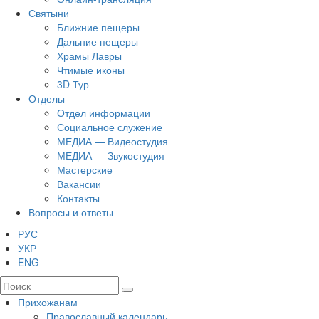
Святыни
Ближние пещеры
Дальние пещеры
Храмы Лавры
Чтимые иконы
3D Тур
Отделы
Отдел информации
Социальное служение
МЕДИА — Видеостудия
МЕДИА — Звукостудия
Мастерские
Вакансии
Контакты
Вопросы и ответы
РУС
УКР
ENG
Прихожанам
Православный календарь