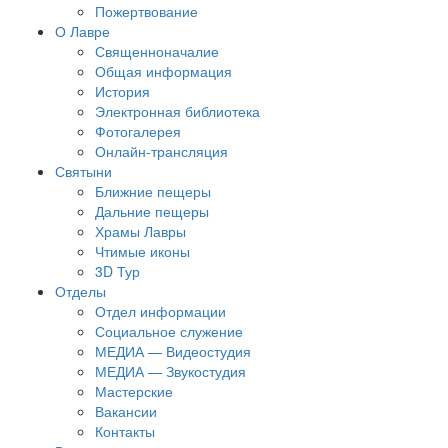
Пожертвование
О Лавре
Священноначалие
Общая информация
История
Электронная библиотека
Фотогалерея
Онлайн-трансляция
Святыни
Ближние пещеры
Дальние пещеры
Храмы Лавры
Чтимые иконы
3D Тур
Отделы
Отдел информации
Социальное служение
МЕДИА — Видеостудия
МЕДИА — Звукостудия
Мастерские
Вакансии
Контакты