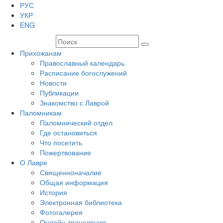
РУС
УКР
ENG
Прихожанам
Православный календарь
Расписание богослужений
Новости
Публикации
Знакомство с Лаврой
Паломникам
Паломнический отдел
Где остановиться
Что посетить
Пожертвование
О Лавре
Священноначалие
Общая информация
История
Электронная библиотека
Фотогалерея
Онлайн-трансляция