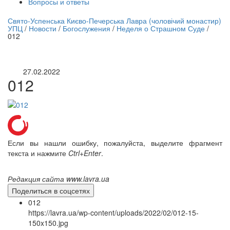
Вопросы и ответы
нлайн трансляция |
12 сентября
Свято-Успенська Києво-Печерська Лавра (чоловічий монастир)
УПЦ
/
Новости
/
Богослужения
/
Неделя о Страшном Суде
/
Название трансляции
012
27.02.2022
012
Если вы нашли ошибку, пожалуйста, выделите фрагмент
текста и нажмите
Ctrl+Enter
.
Редакция сайта www.lavra.ua
Поделиться в соцсетях
012
https://lavra.ua/wp-content/uploads/2022/02/012-15-
150x150.jpg