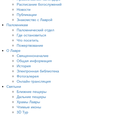
Расписание богослужений
Новости
Публикации
Знакомство с Лаврой
Паломникам
Паломнический отдел
Где остановиться
Что посетить
Пожертвование
О Лавре
Священноначалие
Общая информация
История
Электронная библиотека
Фотогалерея
Онлайн-трансляция
Святыни
Ближние пещеры
Дальние пещеры
Храмы Лавры
Чтимые иконы
3D Тур