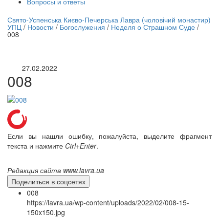
Вопросы и ответы
нлайн трансляция |
12 сентября
Свято-Успенська Києво-Печерська Лавра (чоловічий монастир)
УПЦ
/
Новости
/
Богослужения
/
Неделя о Страшном Суде
/
Название трансляции
008
27.02.2022
008
Если вы нашли ошибку, пожалуйста, выделите фрагмент
текста и нажмите
Ctrl+Enter
.
Редакция сайта www.lavra.ua
Поделиться в соцсетях
008
https://lavra.ua/wp-content/uploads/2022/02/008-15-
150x150.jpg