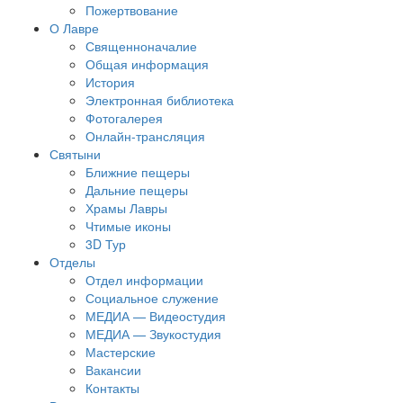
Пожертвование
О Лавре
Священноначалие
Общая информация
История
Электронная библиотека
Фотогалерея
Онлайн-трансляция
Святыни
Ближние пещеры
Дальние пещеры
Храмы Лавры
Чтимые иконы
3D Тур
Отделы
Отдел информации
Социальное служение
МЕДИА — Видеостудия
МЕДИА — Звукостудия
Мастерские
Вакансии
Контакты