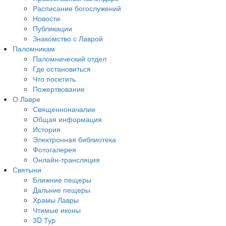
Расписание богослужений
Новости
Публикации
Знакомство с Лаврой
Паломникам
Паломнический отдел
Где остановиться
Что посетить
Пожертвование
О Лавре
Священноначалие
Общая информация
История
Электронная библиотека
Фотогалерея
Онлайн-трансляция
Святыни
Ближние пещеры
Дальние пещеры
Храмы Лавры
Чтимые иконы
3D Тур