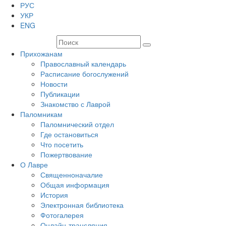
РУС
УКР
ENG
Прихожанам
Православный календарь
Расписание богослужений
Новости
Публикации
Знакомство с Лаврой
Паломникам
Паломнический отдел
Где остановиться
Что посетить
Пожертвование
О Лавре
Священноначалие
Общая информация
История
Электронная библиотека
Фотогалерея
Онлайн-трансляция