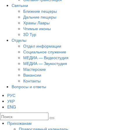
Святыни
Ближние пещеры
Дальние пещеры
Храмы Лавры
Чтимые иконы
3D Тур
Отделы
Отдел информации
Социальное служение
МЕДИА — Видеостудия
МЕДИА — Звукостудия
Мастерские
Вакансии
Контакты
Вопросы и ответы
РУС
УКР
ENG
Прихожанам
Православный календарь