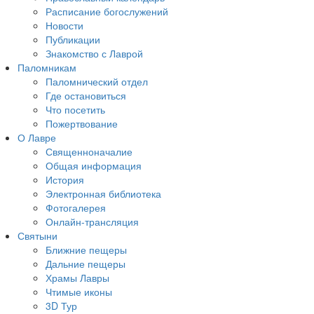
Расписание богослужений
Новости
Публикации
Знакомство с Лаврой
Паломникам
Паломнический отдел
Где остановиться
Что посетить
Пожертвование
О Лавре
Священноначалие
Общая информация
История
Электронная библиотека
Фотогалерея
Онлайн-трансляция
Святыни
Ближние пещеры
Дальние пещеры
Храмы Лавры
Чтимые иконы
3D Тур