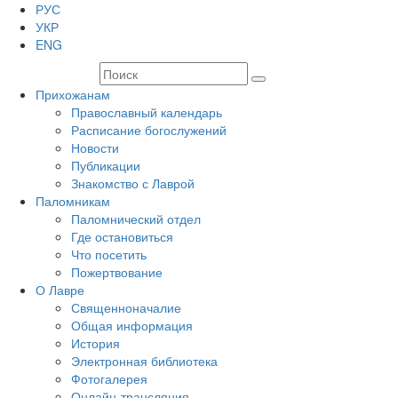
РУС
УКР
ENG
Прихожанам
Православный календарь
Расписание богослужений
Новости
Публикации
Знакомство с Лаврой
Паломникам
Паломнический отдел
Где остановиться
Что посетить
Пожертвование
О Лавре
Священноначалие
Общая информация
История
Электронная библиотека
Фотогалерея
Онлайн-трансляция