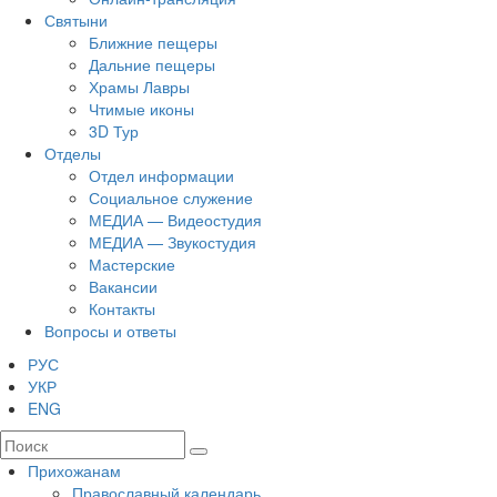
Святыни
Ближние пещеры
Дальние пещеры
Храмы Лавры
Чтимые иконы
3D Тур
Отделы
Отдел информации
Социальное служение
МЕДИА — Видеостудия
МЕДИА — Звукостудия
Мастерские
Вакансии
Контакты
Вопросы и ответы
РУС
УКР
ENG
Прихожанам
Православный календарь