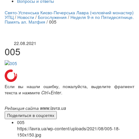
Вопросы и ответы
нлайн трансляция |
12 сентября
Свято-Успенська Києво-Печерська Лавра (чоловічий монастир)
УПЦ
/
Новости
/
Богослужения
/
Неделя 9-я по Пятидесятнице.
Название трансляции
Память ап. Матфия
/
005
22.08.2021
005
Если вы нашли ошибку, пожалуйста, выделите фрагмент
текста и нажмите
Ctrl+Enter
.
Редакция сайта www.lavra.ua
Поделиться в соцсетях
005
https://lavra.ua/wp-content/uploads/2021/08/005-18-
150x150.jpg