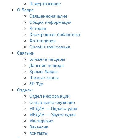
Пожертвование
О Лавре
Священноначалие
Общая информация
История
Электронная библиотека
Фотогалерея
Онлайн-трансляция
Святыни
Ближние пещеры
Дальние пещеры
Храмы Лавры
Чтимые иконы
3D Тур
Отделы
Отдел информации
Социальное служение
МЕДИА — Видеостудия
МЕДИА — Звукостудия
Мастерские
Вакансии
Контакты