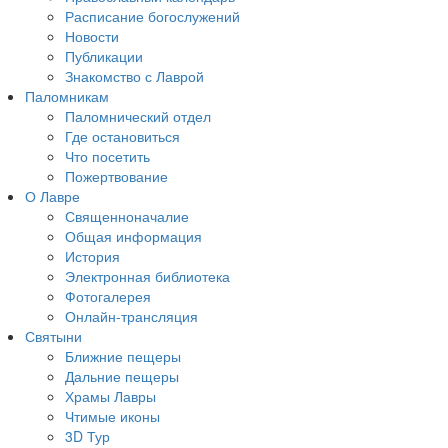
Расписание богослужений
Новости
Публикации
Знакомство с Лаврой
Паломникам
Паломнический отдел
Где остановиться
Что посетить
Пожертвование
О Лавре
Священноначалие
Общая информация
История
Электронная библиотека
Фотогалерея
Онлайн-трансляция
Святыни
Ближние пещеры
Дальние пещеры
Храмы Лавры
Чтимые иконы
3D Тур