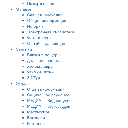
Пожертвование
О Лавре
Священноначалие
Общая информация
История
Электронная библиотека
Фотогалерея
Онлайн-трансляция
Святыни
Ближние пещеры
Дальние пещеры
Храмы Лавры
Чтимые иконы
3D Тур
Отделы
Отдел информации
Социальное служение
МЕДИА — Видеостудия
МЕДИА — Звукостудия
Мастерские
Вакансии
Контакты