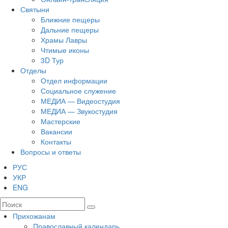
Святыни
Ближние пещеры
Дальние пещеры
Храмы Лавры
Чтимые иконы
3D Тур
Отделы
Отдел информации
Социальное служение
МЕДИА — Видеостудия
МЕДИА — Звукостудия
Мастерские
Вакансии
Контакты
Вопросы и ответы
РУС
УКР
ENG
Прихожанам
Православный календарь