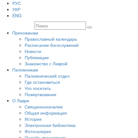
РУС
УКР
ENG
Прихожанам
Православный календарь
Расписание богослужений
Новости
Публикации
Знакомство с Лаврой
Паломникам
Паломнический отдел
Где остановиться
Что посетить
Пожертвование
О Лавре
Священноначалие
Общая информация
История
Электронная библиотека
Фотогалерея
Онлайн-трансляция