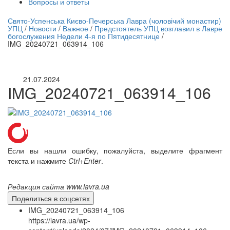
Вопросы и ответы
нлайн трансляция |
12 сентября
Свято-Успенська Києво-Печерська Лавра (чоловічий монастир)
УПЦ
/
Новости
/
Важное
/
Предстоятель УПЦ возглавил в Лавре
Название трансляции
богослужения Недели 4-я по Пятидесятнице
/
IMG_20240721_063914_106
21.07.2024
IMG_20240721_063914_106
Если вы нашли ошибку, пожалуйста, выделите фрагмент
текста и нажмите
Ctrl+Enter
.
Редакция сайта www.lavra.ua
Поделиться в соцсетях
IMG_20240721_063914_106
https://lavra.ua/wp-