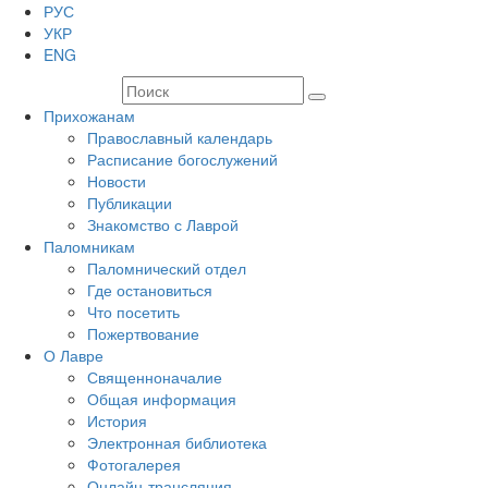
РУС
УКР
ENG
Прихожанам
Православный календарь
Расписание богослужений
Новости
Публикации
Знакомство с Лаврой
Паломникам
Паломнический отдел
Где остановиться
Что посетить
Пожертвование
О Лавре
Священноначалие
Общая информация
История
Электронная библиотека
Фотогалерея
Онлайн-трансляция