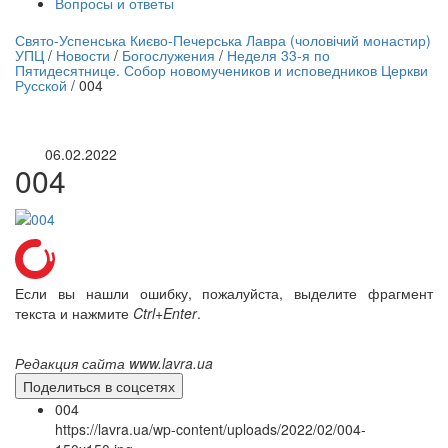
Вопросы и ответы
нлайн трансляция |
12 сентября
Свято-Успенська Києво-Печерська Лавра (чоловічий монастир)
УПЦ
/
Новости
/
Богослужения
/
Неделя 33-я по
Название трансляции
Пятидесятнице. Собор новомучеников и исповедников Церкви
Русской
/
004
06.02.2022
004
Если вы нашли ошибку, пожалуйста, выделите фрагмент
текста и нажмите
Ctrl+Enter
.
Редакция сайта www.lavra.ua
Поделиться в соцсетях
004
https://lavra.ua/wp-content/uploads/2022/02/004-