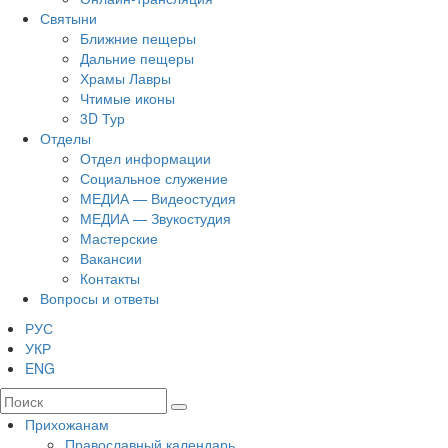
Святыни
Ближние пещеры
Дальние пещеры
Храмы Лавры
Чтимые иконы
3D Тур
Отделы
Отдел информации
Социальное служение
МЕДИА — Видеостудия
МЕДИА — Звукостудия
Мастерские
Вакансии
Контакты
Вопросы и ответы
РУС
УКР
ENG
Прихожанам
Православный календарь