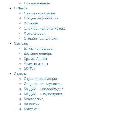
Пожертвование
О Лавре
Священноначалие
Общая информация
История
Электронная библиотека
Фотогалерея
Онлайн-трансляция
Святыни
Ближние пещеры
Дальние пещеры
Храмы Лавры
Чтимые иконы
3D Тур
Отделы
Отдел информации
Социальное служение
МЕДИА — Видеостудия
МЕДИА — Звукостудия
Мастерские
Вакансии
Контакты