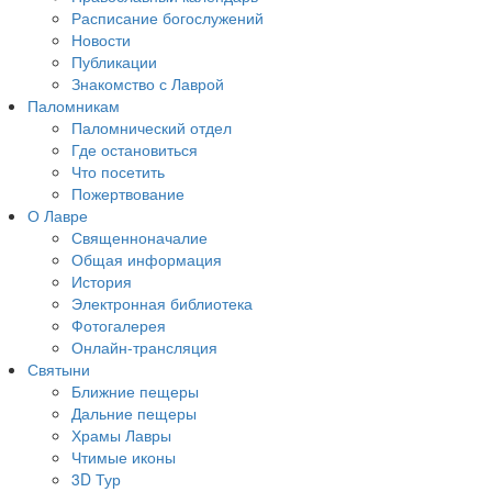
Расписание богослужений
Новости
Публикации
Знакомство с Лаврой
Паломникам
Паломнический отдел
Где остановиться
Что посетить
Пожертвование
О Лавре
Священноначалие
Общая информация
История
Электронная библиотека
Фотогалерея
Онлайн-трансляция
Святыни
Ближние пещеры
Дальние пещеры
Храмы Лавры
Чтимые иконы
3D Тур