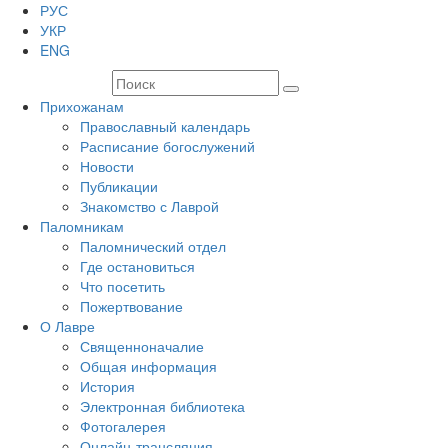
РУС
УКР
ENG
Прихожанам
Православный календарь
Расписание богослужений
Новости
Публикации
Знакомство с Лаврой
Паломникам
Паломнический отдел
Где остановиться
Что посетить
Пожертвование
О Лавре
Священноначалие
Общая информация
История
Электронная библиотека
Фотогалерея
Онлайн-трансляция