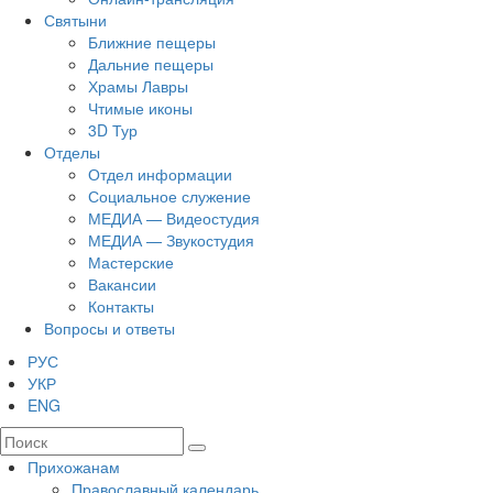
Святыни
Ближние пещеры
Дальние пещеры
Храмы Лавры
Чтимые иконы
3D Тур
Отделы
Отдел информации
Социальное служение
МЕДИА — Видеостудия
МЕДИА — Звукостудия
Мастерские
Вакансии
Контакты
Вопросы и ответы
РУС
УКР
ENG
Прихожанам
Православный календарь