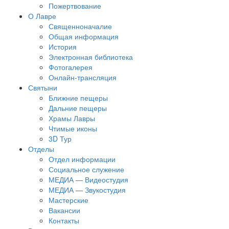
Пожертвование
О Лавре
Священноначалие
Общая информация
История
Электронная библиотека
Фотогалерея
Онлайн-трансляция
Святыни
Ближние пещеры
Дальние пещеры
Храмы Лавры
Чтимые иконы
3D Тур
Отделы
Отдел информации
Социальное служение
МЕДИА — Видеостудия
МЕДИА — Звукостудия
Мастерские
Вакансии
Контакты