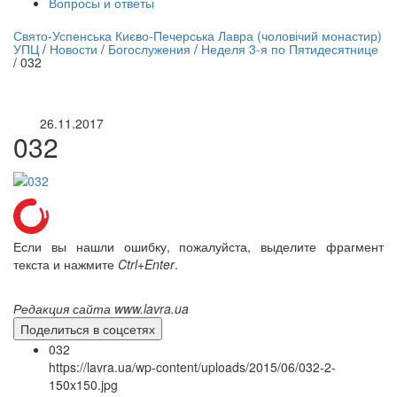
Вопросы и ответы
нлайн трансляция |
12 сентября
Свято-Успенська Києво-Печерська Лавра (чоловічий монастир)
УПЦ
/
Новости
/
Богослужения
/
Неделя 3-я по Пятидесятнице
Название трансляции
/
032
26.11.2017
032
Если вы нашли ошибку, пожалуйста, выделите фрагмент
текста и нажмите
Ctrl+Enter
.
Редакция сайта www.lavra.ua
Поделиться в соцсетях
032
https://lavra.ua/wp-content/uploads/2015/06/032-2-
150x150.jpg