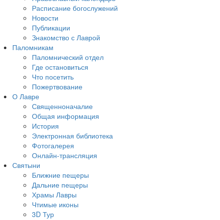
Расписание богослужений
Новости
Публикации
Знакомство с Лаврой
Паломникам
Паломнический отдел
Где остановиться
Что посетить
Пожертвование
О Лавре
Священноначалие
Общая информация
История
Электронная библиотека
Фотогалерея
Онлайн-трансляция
Святыни
Ближние пещеры
Дальние пещеры
Храмы Лавры
Чтимые иконы
3D Тур