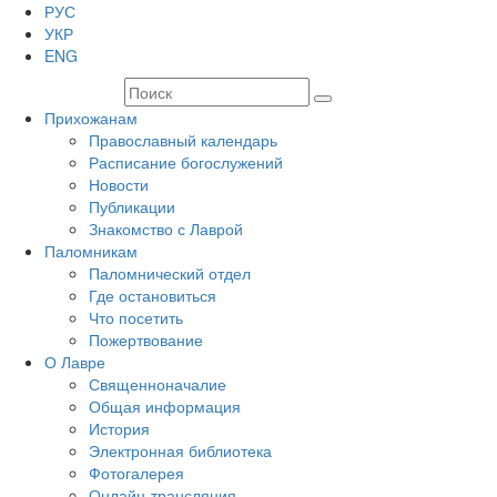
РУС
УКР
ENG
Прихожанам
Православный календарь
Расписание богослужений
Новости
Публикации
Знакомство с Лаврой
Паломникам
Паломнический отдел
Где остановиться
Что посетить
Пожертвование
О Лавре
Священноначалие
Общая информация
История
Электронная библиотека
Фотогалерея
Онлайн-трансляция