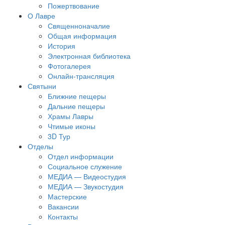
Пожертвование
О Лавре
Священноначалие
Общая информация
История
Электронная библиотека
Фотогалерея
Онлайн-трансляция
Святыни
Ближние пещеры
Дальние пещеры
Храмы Лавры
Чтимые иконы
3D Тур
Отделы
Отдел информации
Социальное служение
МЕДИА — Видеостудия
МЕДИА — Звукостудия
Мастерские
Вакансии
Контакты