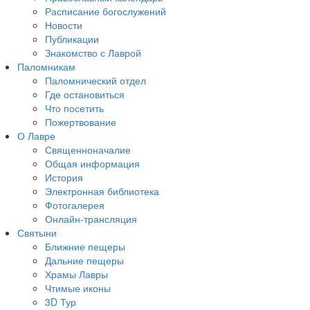
Расписание богослужений
Новости
Публикации
Знакомство с Лаврой
Паломникам
Паломнический отдел
Где остановиться
Что посетить
Пожертвование
О Лавре
Священноначалие
Общая информация
История
Электронная библиотека
Фотогалерея
Онлайн-трансляция
Святыни
Ближние пещеры
Дальние пещеры
Храмы Лавры
Чтимые иконы
3D Тур