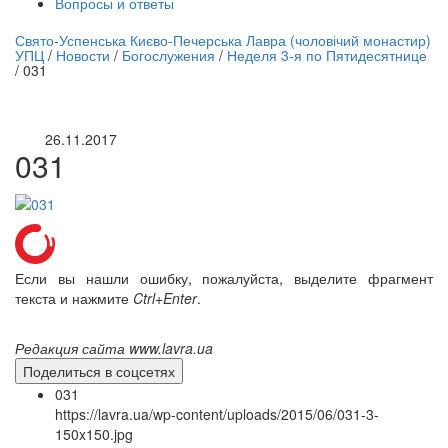
Вопросы и ответы
нлайн трансляция |
12 сентября
Свято-Успенська Києво-Печерська Лавра (чоловічий монастир)
УПЦ
/
Новости
/
Богослужения
/
Неделя 3-я по Пятидесятнице
Название трансляции
/
031
26.11.2017
031
Если вы нашли ошибку, пожалуйста, выделите фрагмент
текста и нажмите
Ctrl+Enter
.
Редакция сайта www.lavra.ua
Поделиться в соцсетях
031
https://lavra.ua/wp-content/uploads/2015/06/031-3-
150x150.jpg