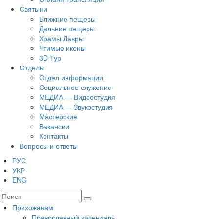
Святыни
Ближние пещеры
Дальние пещеры
Храмы Лавры
Чтимые иконы
3D Тур
Отделы
Отдел информации
Социальное служение
МЕДИА — Видеостудия
МЕДИА — Звукостудия
Мастерские
Вакансии
Контакты
Вопросы и ответы
РУС
УКР
ENG
Прихожанам
Православный календарь