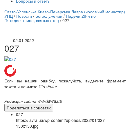
Вопросы и ответы
нлайн трансляция |
12 сентября
Свято-Успенська Києво-Печерська Лавра (чоловічий монастир)
УПЦ
/
Новости
/
Богослужения
/
Неделя 28-я по
Название трансляции
Пятидесятнице, святых отец
/
027
02.01.2022
027
Если вы нашли ошибку, пожалуйста, выделите фрагмент
текста и нажмите
Ctrl+Enter
.
Редакция сайта www.lavra.ua
Поделиться в соцсетях
027
https://lavra.ua/wp-content/uploads/2022/01/027-
150x150.jpg