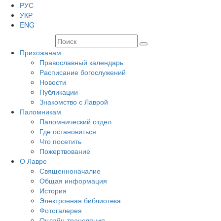
РУС
УКР
ENG
Прихожанам
Православный календарь
Расписание богослужений
Новости
Публикации
Знакомство с Лаврой
Паломникам
Паломнический отдел
Где остановиться
Что посетить
Пожертвование
О Лавре
Священноначалие
Общая информация
История
Электронная библиотека
Фотогалерея
Онлайн-трансляция