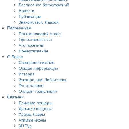
Расписание богослужений
Новости
Публикации
Знакомство с Лаврой
Паломникам
Паломнический отдел
Где остановиться
Что посетить
Пожертвование
О Лавре
Священноначалие
Общая информация
История
Электронная библиотека
Фотогалерея
Онлайн-трансляция
Святыни
Ближние пещеры
Дальние пещеры
Храмы Лавры
Чтимые иконы
3D Тур