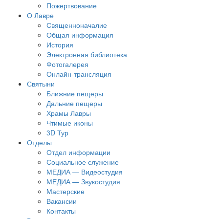
Пожертвование
О Лавре
Священноначалие
Общая информация
История
Электронная библиотека
Фотогалерея
Онлайн-трансляция
Святыни
Ближние пещеры
Дальние пещеры
Храмы Лавры
Чтимые иконы
3D Тур
Отделы
Отдел информации
Социальное служение
МЕДИА — Видеостудия
МЕДИА — Звукостудия
Мастерские
Вакансии
Контакты