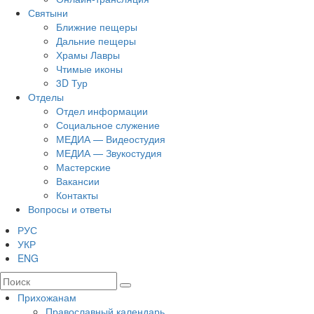
Святыни
Ближние пещеры
Дальние пещеры
Храмы Лавры
Чтимые иконы
3D Тур
Отделы
Отдел информации
Социальное служение
МЕДИА — Видеостудия
МЕДИА — Звукостудия
Мастерские
Вакансии
Контакты
Вопросы и ответы
РУС
УКР
ENG
Прихожанам
Православный календарь