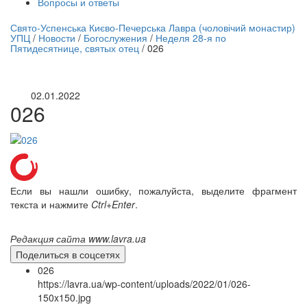
Вопросы и ответы
нлайн трансляция |
12 сентября
Свято-Успенська Києво-Печерська Лавра (чоловічий монастир)
УПЦ
/
Новости
/
Богослужения
/
Неделя 28-я по
Название трансляции
Пятидесятнице, святых отец
/
026
02.01.2022
026
Если вы нашли ошибку, пожалуйста, выделите фрагмент
текста и нажмите
Ctrl+Enter
.
Редакция сайта www.lavra.ua
Поделиться в соцсетях
026
https://lavra.ua/wp-content/uploads/2022/01/026-
150x150.jpg