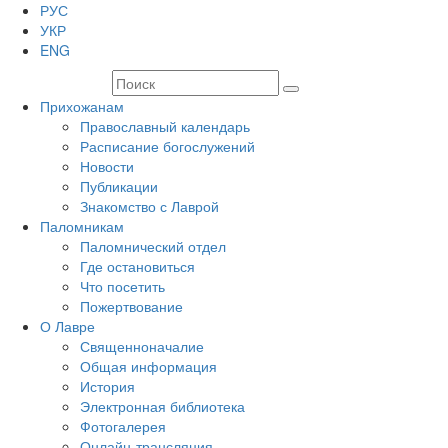
РУС
УКР
ENG
Прихожанам
Православный календарь
Расписание богослужений
Новости
Публикации
Знакомство с Лаврой
Паломникам
Паломнический отдел
Где остановиться
Что посетить
Пожертвование
О Лавре
Священноначалие
Общая информация
История
Электронная библиотека
Фотогалерея
Онлайн-трансляция