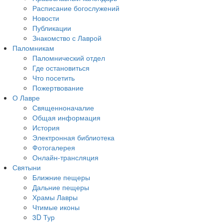
Расписание богослужений
Новости
Публикации
Знакомство с Лаврой
Паломникам
Паломнический отдел
Где остановиться
Что посетить
Пожертвование
О Лавре
Священноначалие
Общая информация
История
Электронная библиотека
Фотогалерея
Онлайн-трансляция
Святыни
Ближние пещеры
Дальние пещеры
Храмы Лавры
Чтимые иконы
3D Тур