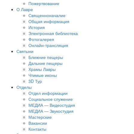
Пожертвование
О Лавре
Священноначалие
Общая информация
История
Электронная библиотека
Фотогалерея
Онлайн-трансляция
Святыни
Ближние пещеры
Дальние пещеры
Храмы Лавры
Чтимые иконы
3D Тур
Отделы
Отдел информации
Социальное служение
МЕДИА — Видеостудия
МЕДИА — Звукостудия
Мастерские
Вакансии
Контакты