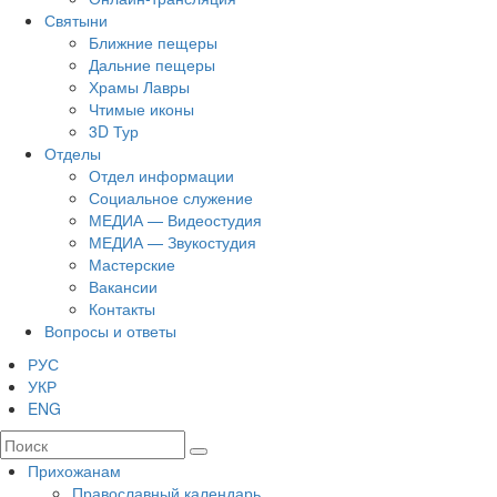
Святыни
Ближние пещеры
Дальние пещеры
Храмы Лавры
Чтимые иконы
3D Тур
Отделы
Отдел информации
Социальное служение
МЕДИА — Видеостудия
МЕДИА — Звукостудия
Мастерские
Вакансии
Контакты
Вопросы и ответы
РУС
УКР
ENG
Прихожанам
Православный календарь