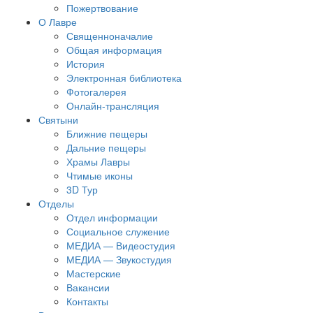
Пожертвование
О Лавре
Священноначалие
Общая информация
История
Электронная библиотека
Фотогалерея
Онлайн-трансляция
Святыни
Ближние пещеры
Дальние пещеры
Храмы Лавры
Чтимые иконы
3D Тур
Отделы
Отдел информации
Социальное служение
МЕДИА — Видеостудия
МЕДИА — Звукостудия
Мастерские
Вакансии
Контакты