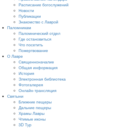
Расписание богослужений
Новости
Публикации
Знакомство с Лаврой
Паломникам
Паломнический отдел
Где остановиться
Что посетить
Пожертвование
О Лавре
Священноначалие
Общая информация
История
Электронная библиотека
Фотогалерея
Онлайн-трансляция
Святыни
Ближние пещеры
Дальние пещеры
Храмы Лавры
Чтимые иконы
3D Тур