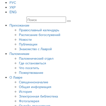
РУС
УКР
ENG
Прихожанам
Православный календарь
Расписание богослужений
Новости
Публикации
Знакомство с Лаврой
Паломникам
Паломнический отдел
Где остановиться
Что посетить
Пожертвование
О Лавре
Священноначалие
Общая информация
История
Электронная библиотека
Фотогалерея
Онлайн-трансляция