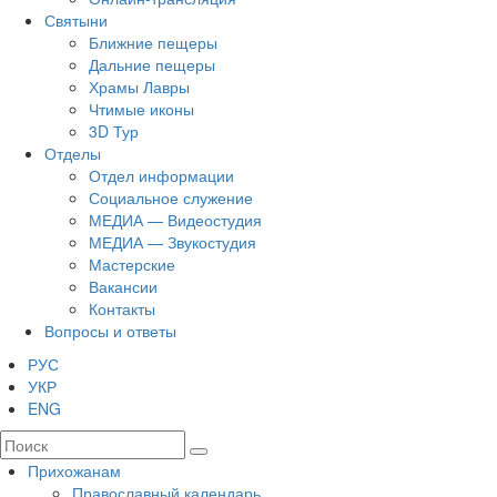
Святыни
Ближние пещеры
Дальние пещеры
Храмы Лавры
Чтимые иконы
3D Тур
Отделы
Отдел информации
Социальное служение
МЕДИА — Видеостудия
МЕДИА — Звукостудия
Мастерские
Вакансии
Контакты
Вопросы и ответы
РУС
УКР
ENG
Прихожанам
Православный календарь