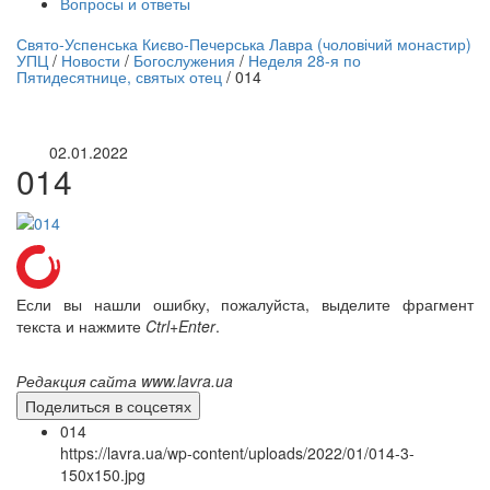
Вопросы и ответы
нлайн трансляция |
12 сентября
Свято-Успенська Києво-Печерська Лавра (чоловічий монастир)
УПЦ
/
Новости
/
Богослужения
/
Неделя 28-я по
Название трансляции
Пятидесятнице, святых отец
/
014
02.01.2022
014
Если вы нашли ошибку, пожалуйста, выделите фрагмент
текста и нажмите
Ctrl+Enter
.
Редакция сайта www.lavra.ua
Поделиться в соцсетях
014
https://lavra.ua/wp-content/uploads/2022/01/014-3-
150x150.jpg