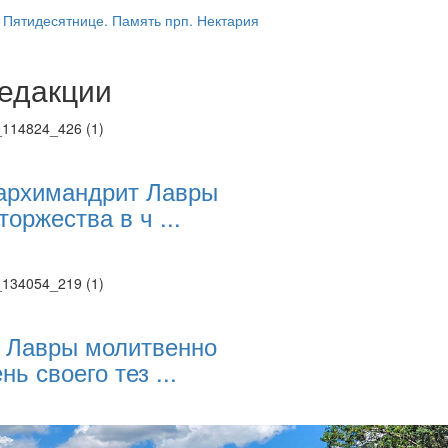
 Пятидесятнице. Память прп. Нектария
едакции
Веб-камеры
ие трансляции
ие трансляции
ие трансляции
ие трансляции
архимандрит Лавры
ие трансляции
торжества в ч ...
ие трансляции
ие трансляции
ие трансляции
 Лавры молитвенно
нь своего тез ...