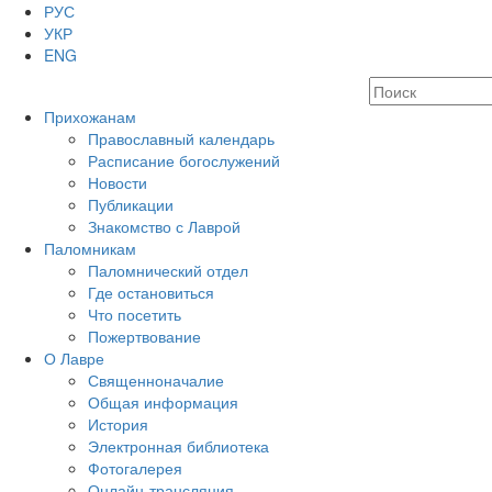
РУС
УКР
ENG
Прихожанам
Православный календарь
Расписание богослужений
Новости
Публикации
Знакомство с Лаврой
Паломникам
Паломнический отдел
Где остановиться
Что посетить
Пожертвование
О Лавре
Священноначалие
Общая информация
История
Электронная библиотека
Фотогалерея
Онлайн-трансляция