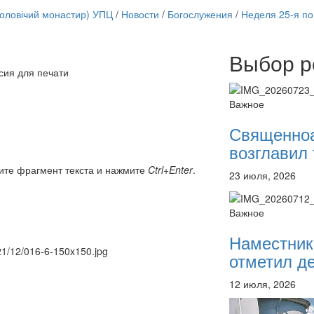
чоловічий монастир) УПЦ
/
Новости
/
Богослужения
/
Неделя 25-я по
Выбор р
Онлайн трансляции
сия для печати
12 сентября 2015
Назван
12 сентября 2015
Назван
Важное
12 сентября 2015
Назван
12 сентября 2015
Назван
Священно
12 сентября 2015
Назван
возглавил 
12 сентября 2015
Назван
12 сентября 2015
Назван
ите фрагмент текста и нажмите
Ctrl+Enter
.
23 июля, 2026
12 сентября 2015
Назван
Перейти к архиву
Важное
Наместник
021/12/016-6-150x150.jpg
отметил де
12 июля, 2026