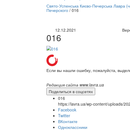
нлайн трансляция |
12 сентября
Свято-Успенська Києво-Печерська Лавра (
Печерского
/
016
Название трансляции
12.12.2021
Вер
016
Если вы нашли ошибку, пожалуйста, выдел
Редакция сайта www.lavra.ua
Поделиться в соцсетях
016
https://lavra.ua/wp-content/uploads/2
Facebook
Twitter
ВКонтакте
Одноклассники