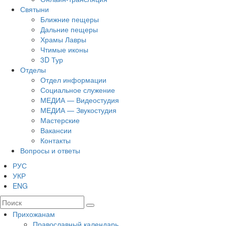
Святыни
Ближние пещеры
Дальние пещеры
Храмы Лавры
Чтимые иконы
3D Тур
Отделы
Отдел информации
Социальное служение
МЕДИА — Видеостудия
МЕДИА — Звукостудия
Мастерские
Вакансии
Контакты
Вопросы и ответы
РУС
УКР
ENG
Прихожанам
Православный календарь