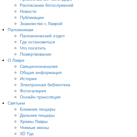
Расписание богослужений
Новости
Публикации
Знакомство с Лаврой
Паломникам
Паломнический отдел
Где остановиться
Что посетить
Пожертвование
О Лавре
Священноначалие
Общая информация
История
Электронная библиотека
Фотогалерея
Онлайн-трансляция
Святыни
Ближние пещеры
Дальние пещеры
Храмы Лавры
Чтимые иконы
3D Тур