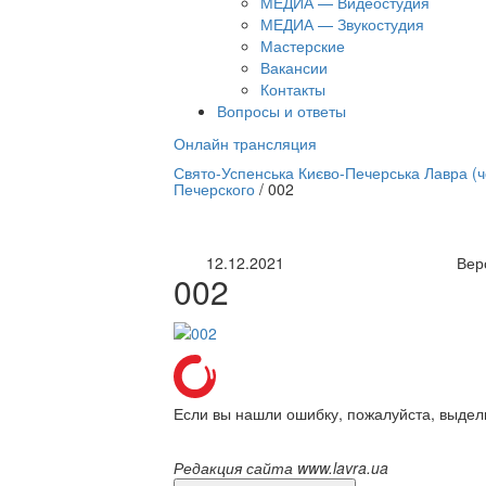
МЕДИА — Видеостудия
МЕДИА — Звукостудия
Мастерские
Вакансии
Контакты
Вопросы и ответы
Онлайн трансляция
нлайн трансляция |
12 сентября
Свято-Успенська Києво-Печерська Лавра (
Печерского
/
002
Название трансляции
12.12.2021
Вер
002
Если вы нашли ошибку, пожалуйста, выдел
Редакция сайта www.lavra.ua