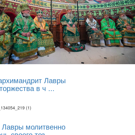
архимандрит Лавры
торжества в ч ...
 Лавры молитвенно
нь своего тез ...