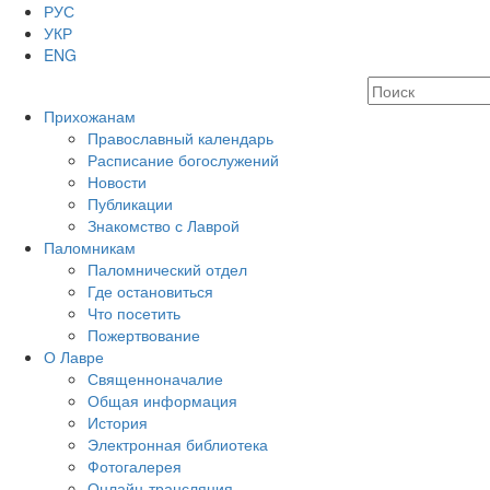
РУС
УКР
ENG
Прихожанам
Православный календарь
Расписание богослужений
Новости
Публикации
Знакомство с Лаврой
Паломникам
Паломнический отдел
Где остановиться
Что посетить
Пожертвование
О Лавре
Священноначалие
Общая информация
История
Электронная библиотека
Фотогалерея
Онлайн-трансляция