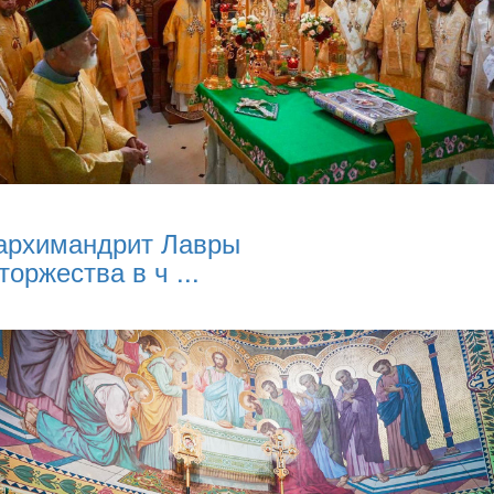
архимандрит Лавры
торжества в ч ...