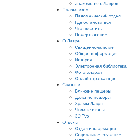
Знакомство с Лаврой
Паломникам
Паломнический отдел
Где остановиться
Что посетить
Пожертвование
О Лавре
Священноначалие
Общая информация
История
Электронная библиотека
Фотогалерея
Онлайн-трансляция
Святыни
Ближние пещеры
Дальние пещеры
Храмы Лавры
Чтимые иконы
3D Тур
Отделы
Отдел информации
Социальное служение