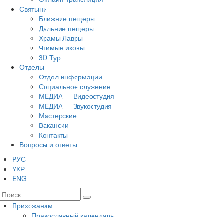
Святыни
Ближние пещеры
Дальние пещеры
Храмы Лавры
Чтимые иконы
3D Тур
Отделы
Отдел информации
Социальное служение
МЕДИА — Видеостудия
МЕДИА — Звукостудия
Мастерские
Вакансии
Контакты
Вопросы и ответы
РУС
УКР
ENG
Прихожанам
Православный календарь