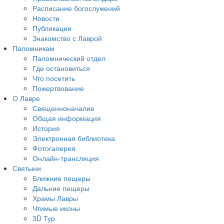
Расписание богослужений
Новости
Публикации
Знакомство с Лаврой
Паломникам
Паломнический отдел
Где остановиться
Что посетить
Пожертвование
О Лавре
Священноначалие
Общая информация
История
Электронная библиотека
Фотогалерея
Онлайн-трансляция
Святыни
Ближние пещеры
Дальние пещеры
Храмы Лавры
Чтимые иконы
3D Тур