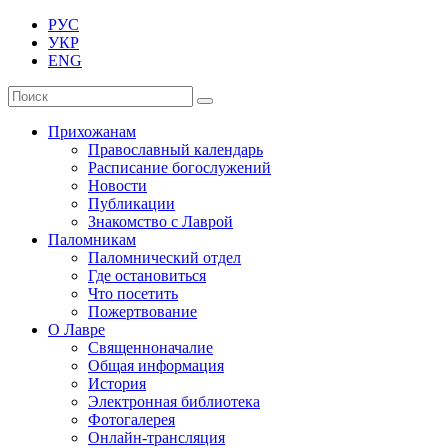
РУС
УКР
ENG
Прихожанам
Православный календарь
Расписание богослужений
Новости
Публикации
Знакомство с Лаврой
Паломникам
Паломнический отдел
Где остановиться
Что посетить
Пожертвование
О Лавре
Священноначалие
Общая информация
История
Электронная библиотека
Фотогалерея
Онлайн-трансляция