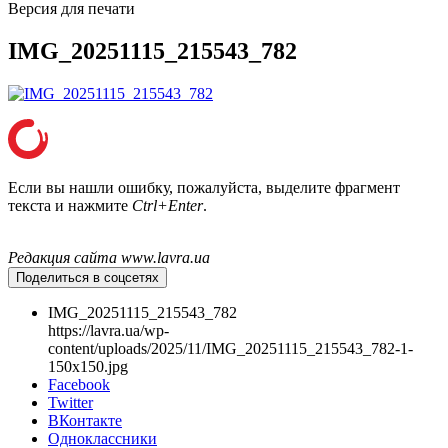
Версия для печати
IMG_20251115_215543_782
Если вы нашли ошибку, пожалуйста, выделите фрагмент
текста и нажмите
Ctrl+Enter
.
Редакция сайта www.lavra.ua
Поделиться в соцсетях
IMG_20251115_215543_782
https://lavra.ua/wp-
content/uploads/2025/11/IMG_20251115_215543_782-1-
150x150.jpg
Facebook
Онлайн трансляции
Веб-камеры
Twitter
ВКонтакте
12 сентября 2015
Название трансляции
Одноклассники