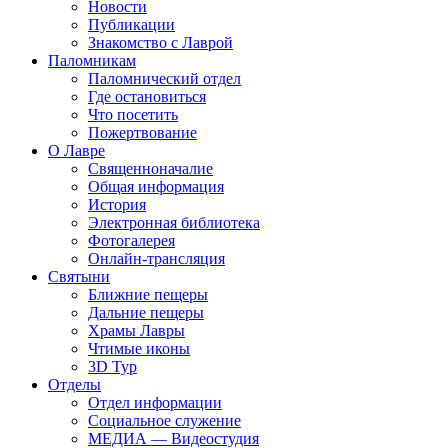
Новости
Публикации
Знакомство с Лаврой
Паломникам
Паломнический отдел
Где остановиться
Что посетить
Пожертвование
О Лавре
Священноначалие
Общая информация
История
Электронная библиотека
Фотогалерея
Онлайн-трансляция
Святыни
Ближние пещеры
Дальние пещеры
Храмы Лавры
Чтимые иконы
3D Тур
Отделы
Отдел информации
Социальное служение
МЕДИА — Видеостудия