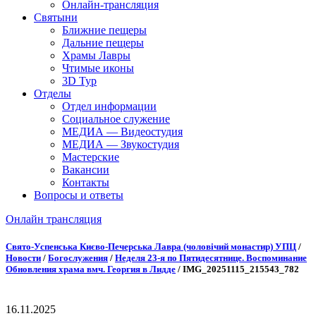
Онлайн-трансляция
Святыни
Ближние пещеры
Дальние пещеры
Храмы Лавры
Чтимые иконы
3D Тур
Отделы
Отдел информации
Социальное служение
МЕДИА — Видеостудия
МЕДИА — Звукостудия
Мастерские
Вакансии
Контакты
Вопросы и ответы
Онлайн трансляция
Онлайн трансляция |
12 сентября
Свято-Успенська Києво-Печерська Лавра (чоловічий монастир) УПЦ
/
Новости
/
Богослужения
/
Неделя 23-я по Пятидесятнице. Воспоминание
Название трансляции
Обновления храма вмч. Георгия в Лидде
/
IMG_20251115_215543_782
16.11.2025