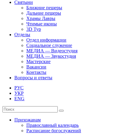
Святыни
Ближние пещеры
Дальние пещеры
Храмы Лавры
Чтимые иконы
3D Тур
Отделы
Отдел информации
Социальное служение
МЕДИА — Видеостудия
МЕДИА — Звукостудия
Мастерские
Вакансии
Контакты
Вопросы и ответы
РУС
УКР
ENG
Прихожанам
Православный календарь
Расписание богослужений