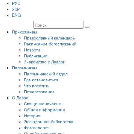
РУС
УКР
ENG
Прихожанам
Православный календарь
Расписание богослужений
Новости
Публикации
Знакомство с Лаврой
Паломникам
Паломнический отдел
Где остановиться
Что посетить
Пожертвование
О Лавре
Священноначалие
Общая информация
История
Электронная библиотека
Фотогалерея
Онлайн-трансляция