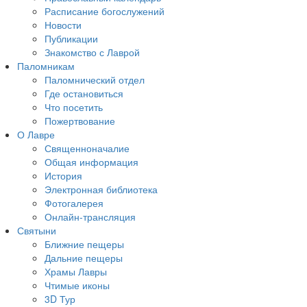
Расписание богослужений
Новости
Публикации
Знакомство с Лаврой
Паломникам
Паломнический отдел
Где остановиться
Что посетить
Пожертвование
О Лавре
Священноначалие
Общая информация
История
Электронная библиотека
Фотогалерея
Онлайн-трансляция
Святыни
Ближние пещеры
Дальние пещеры
Храмы Лавры
Чтимые иконы
3D Тур