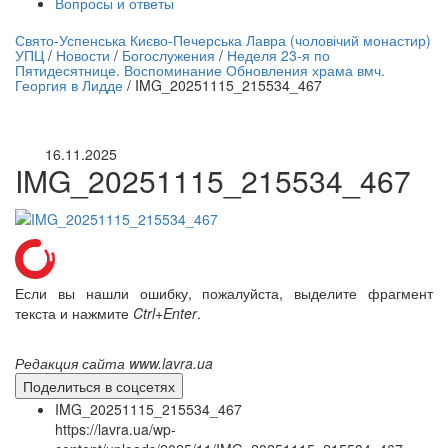
Вопросы и ответы
нлайн трансляция |
12 сентября
Свято-Успенська Києво-Печерська Лавра (чоловічий монастир)
УПЦ
/
Новости
/
Богослужения
/
Неделя 23-я по
Название трансляции
Пятидесятнице. Воспоминание Обновления храма вмч.
Георгия в Лидде
/
IMG_20251115_215534_467
16.11.2025
IMG_20251115_215534_467
Если вы нашли ошибку, пожалуйста, выделите фрагмент
текста и нажмите
Ctrl+Enter
.
Редакция сайта www.lavra.ua
Поделиться в соцсетях
IMG_20251115_215534_467
https://lavra.ua/wp-