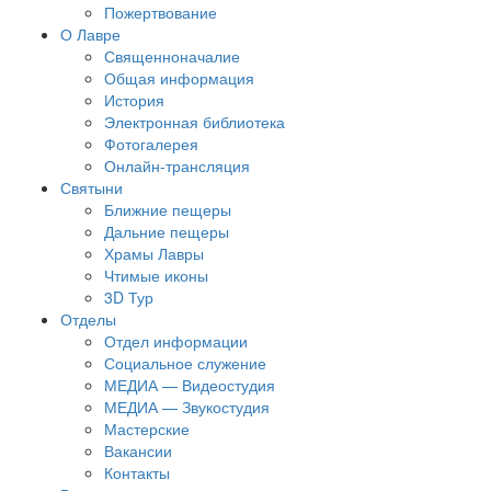
Пожертвование
О Лавре
Священноначалие
Общая информация
История
Электронная библиотека
Фотогалерея
Онлайн-трансляция
Святыни
Ближние пещеры
Дальние пещеры
Храмы Лавры
Чтимые иконы
3D Тур
Отделы
Отдел информации
Социальное служение
МЕДИА — Видеостудия
МЕДИА — Звукостудия
Мастерские
Вакансии
Контакты