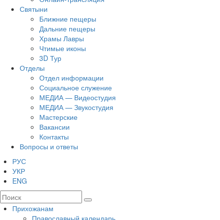
Святыни
Ближние пещеры
Дальние пещеры
Храмы Лавры
Чтимые иконы
3D Тур
Отделы
Отдел информации
Социальное служение
МЕДИА — Видеостудия
МЕДИА — Звукостудия
Мастерские
Вакансии
Контакты
Вопросы и ответы
РУС
УКР
ENG
Прихожанам
Православный календарь