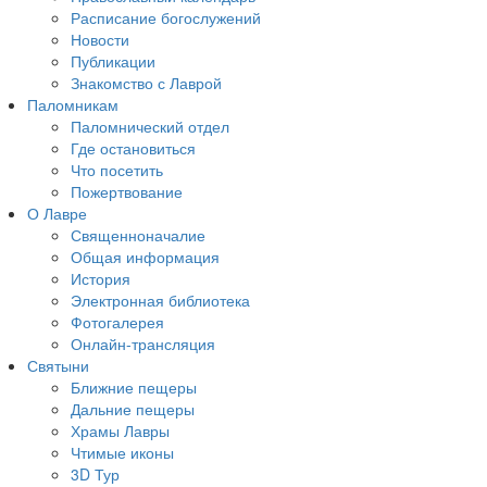
Расписание богослужений
Новости
Публикации
Знакомство с Лаврой
Паломникам
Паломнический отдел
Где остановиться
Что посетить
Пожертвование
О Лавре
Священноначалие
Общая информация
История
Электронная библиотека
Фотогалерея
Онлайн-трансляция
Святыни
Ближние пещеры
Дальние пещеры
Храмы Лавры
Чтимые иконы
3D Тур