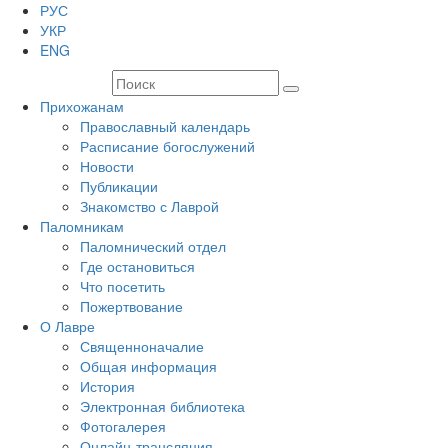
РУС
УКР
ENG
Прихожанам
Православный календарь
Расписание богослужений
Новости
Публикации
Знакомство с Лаврой
Паломникам
Паломнический отдел
Где остановиться
Что посетить
Пожертвование
О Лавре
Священноначалие
Общая информация
История
Электронная библиотека
Фотогалерея
Онлайн-трансляция