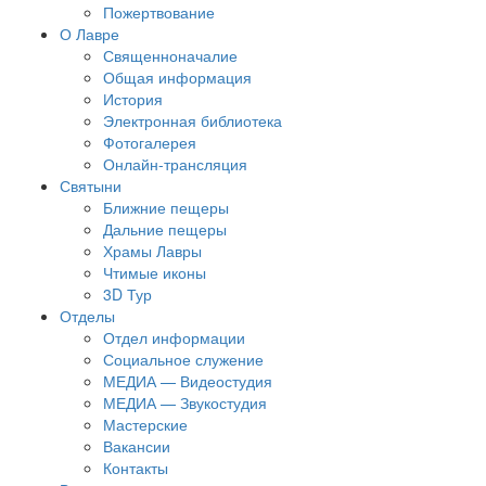
Пожертвование
О Лавре
Священноначалие
Общая информация
История
Электронная библиотека
Фотогалерея
Онлайн-трансляция
Святыни
Ближние пещеры
Дальние пещеры
Храмы Лавры
Чтимые иконы
3D Тур
Отделы
Отдел информации
Социальное служение
МЕДИА — Видеостудия
МЕДИА — Звукостудия
Мастерские
Вакансии
Контакты