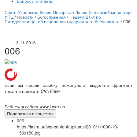
Вопросы и ответы
нлайн трансляция |
12 сентября
Свято-Успенська Києво-Печерська Лавра (чоловічий монастир)
УПЦ
/
Новости
/
Богослужения
/
Неделя 21-я по
Название трансляции
Пятидесятнице, об исцелении гадаринского бесноватого
/
006
13.11.2016
006
Если вы нашли ошибку, пожалуйста, выделите фрагмент
текста и нажмите
Ctrl+Enter
.
Редакция сайта www.lavra.ua
Поделиться в соцсетях
006
https://lavra.ua/wp-content/uploads/2016/11/006-10-
150x150.jpg